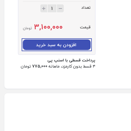
تعداد
ت
ع
د
3,100,000
ا
قیمت
تومان
د
:
ق
افزودن به سبد خرید
ا
ب
پرداخت قسطی با اسنپ پی
ه
۴ قسط بدون کارمزد، ماهانه
775,000
تومان
ن
د
ز
ف
ر
ی
آ
ر
ا
ر
ی