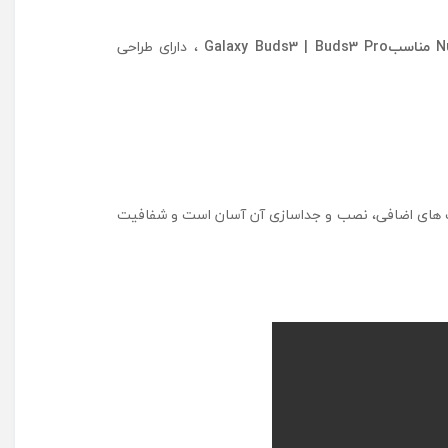
م
د
مناسب
Galaxy Buds3 | Buds3 Pro
، دارای طراحی
ل
N
u
k
i
n
م
ن
چسب ‌های اضافی، نصب و جداسازی آن آسان است و شفافیت
ا
س
ب
G
a
l
a
x
y
B
u