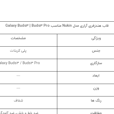
قاب هندزفری آراری مدل
Nukin
مناسب
Galaxy Buds3 | Buds3 Pro
ویژگی
مشخصات
جنس
پلی‌ کربنات
سازگاری
alaxy Buds3 / Buds3 Pro
ابعاد
—
وزن
—
رنگ‌ ها
شفاف
حفاظت
ضد خط و خش، ضد آلودگ