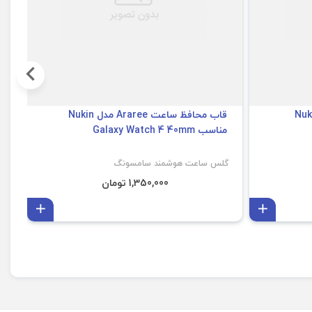
شمند آراری مدل Nukin
قاب محافظ ساعت Araree مدل Nukin
مناسب Galaxy Watch 4 40mm
m
گلس ساعت هوشمند سامسونگ
گل
1,350,000 تومان
افزودن به سبد
افزودن