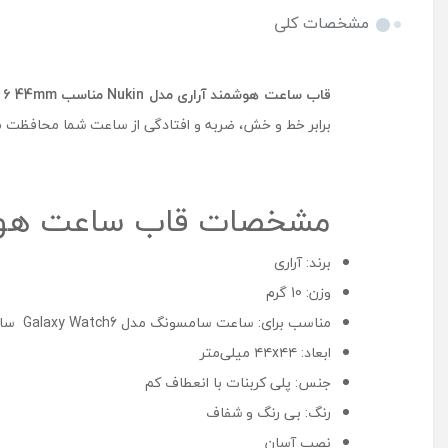
مشخصات کلی
قاب ساعت هوشمند آراری مدل
Nukin
مناسب
h 6 44mm
برابر خط و خش، ضربه و افتادگی از ساعت شما محافظت می
مشخصات قاب ساعت هوشمند آراری مدل Nukin
برند: آراری
وزن: 10 گرم
مناسب برای: ساعت سامسونگ مدل Galaxy Watch6 سایز ۴۴ میلی متر
ابعاد: ۴۴x۴۴ میلی‌متر
جنس: پلی کربنات با انعطاف کم
رنگ: بی رنگ و شفاف
نصب آسان