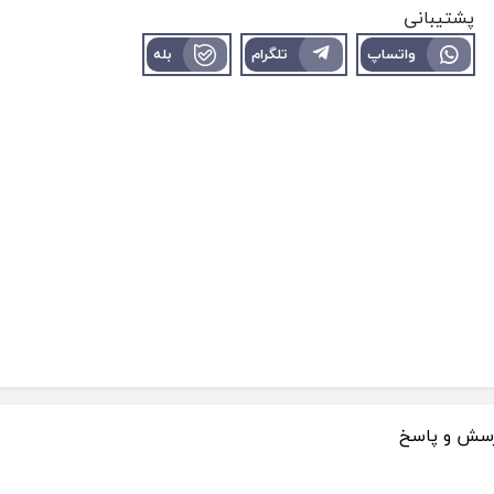
پشتیبانی
واتساپ
تلگرام
بله
سش و پاسخ