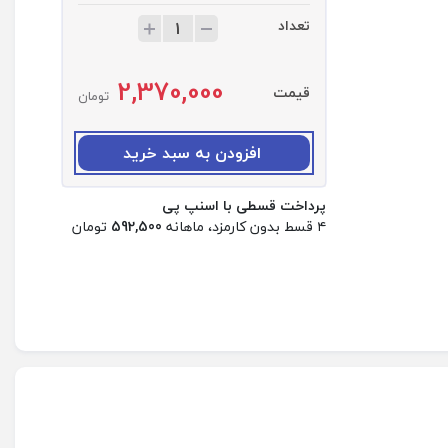
تعداد
ت
ع
د
2,370,000
ا
قیمت
تومان
د
:
ق
افزودن به سبد خرید
ا
ب
پرداخت قسطی با اسنپ پی
س
۴ قسط بدون کارمزد، ماهانه
592,500
تومان
ا
ع
ت
ه
و
ش
م
ن
د
آ
ر