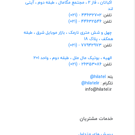
اکباتان ، فاز 2 ، مجتمع مگامال ، طبقه دوم ، آیتی
لند
تلفن:
44632702 - (021)
تلفن:
44632546 - (021)
چهل و شش متری نارمک ، بازار موبایل شرق ، طبقه
همکف ، پلاک 18
تلفن:
77942973 - (021)
الهیه ، بوتیک مال ملل ، طبقه دوم ، واحد 201
تلفن:
26353086 - (021)
بله:
hilatel@
تلگرام :
@hilatelir
info@hilatel.ir
خدمات مشتریان
پرسش های متداول