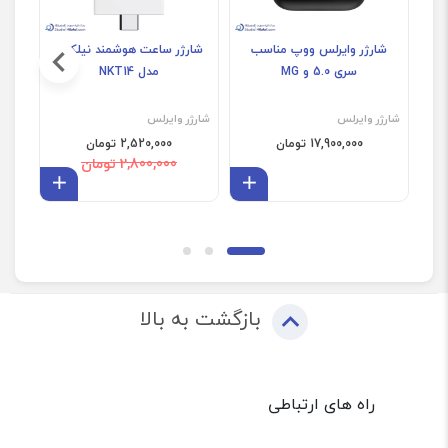
شارژر وایرلس ووپ مناسب
شارژر ساعت هوشمند نیلکین
سری 5.0 و MG
مدل NKT14
شارژر وایرلس
شارژر وایرلس
شارژ
17,900,000 تومان
2,520,000 تومان
2,800,000 تومان
افزودن به سبد
افزودن 
بازگشت به بالا
راه های ارتباطی