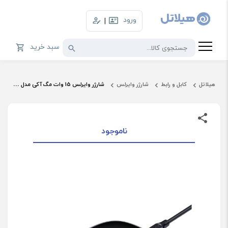
ورود
|
سبد خرید
هیلاتل
کابل و رابط
شارژر وایرلس
شارژر وایرلس 15 وات مگ آکی مدل LC-C6
ناموجود