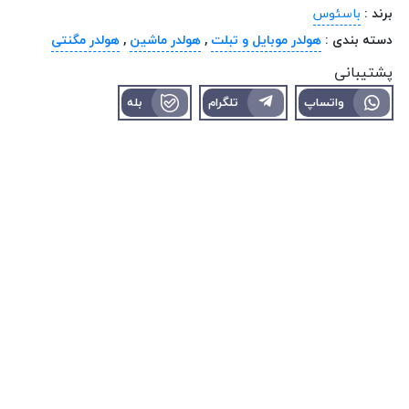
برند :
باسئوس
دسته بندی :
هولدر موبایل و تبلت
,
هولدر ماشین
,
هولدر مگنتی
پشتیبانی
واتساپ
تلگرام
بله