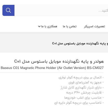
تعمیرات اسپیکر
تماس با ما
همکاری با ما
 پایه نگهدارنده موبایل باسئوس مدل C01
هولدر و پایه نگهدارنده موبایل باسئوس مدل C01
Baseus C01 Magnetic Phone Holder (Air Outlet Version) BS-CM027
- اتصال بر روی دریچه کولر نواری
- مجهز به آهنرباهای قوی
- دارای شیار نگهداری کابل شارژ
- قابلیت چرخش 360 درجه
- مناسب برای اغلب خودروها
- نامناسب برای دریچه کولر دایره ای