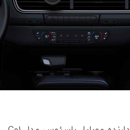
نده موبایل باسئوس مدل C01