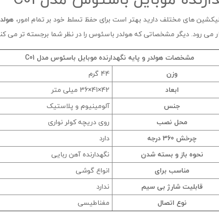
 اپلیکشین های مختلف دارید بهتر است برای حفظ تسلط خود بر تمام امور،
هولدر
می رود. دیگر مشخصاتی که هولدر باسئوس را در نظر شما برجسته تر می کند 
مشخصات هولدر و پایه نگهدارنده موبایل باسئوس مدل C01
وزن
44 گرم
ابعاد
42×41×36 میلی متر
جنس
آلومینیوم و پلاستیک
محل نصب
روی دریچه کولر نواری
چرخش 360 درجه
دارد
نحوه باز و بسته شدن
نگهدارنده آهن ربایی
مناسب برای
انواع گوشی
قابلیت شارژ بی سیم
ندارد
نوع اتصال
مغناطیسی