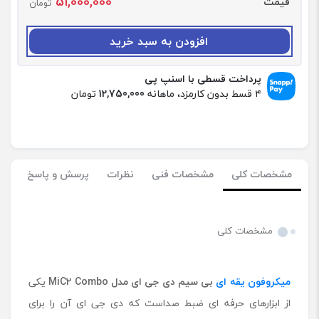
51,000,000
قیمت
ا
تومان
د
:
افزودن به سبد خرید
م
ی
ک
پرداخت قسطی با اسنپ پی
ر
۴ قسط بدون کارمزد، ماهانه
12,750,000
تومان
و
ف
و
ن
ی
مشخصات کلی
مشخصات فنی
نظرات
پرسش و پاسخ
ق
ه
ا
ی
مشخصات کلی
ب
ی
س
میکروفون یقه ای
بی سیم دی جی ای مدل MiC2 Combo
یکی
ی
م
از ابزارهای حرفه ای ضبط صداست که دی جی ای آن را برای
د