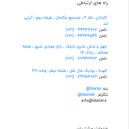
راه های ارتباطی
اکباتان ، فاز 2 ، مجتمع مگامال ، طبقه دوم ، آیتی
لند
تلفن:
44632702 - (021)
تلفن:
44632546 - (021)
چهل و شش متری نارمک ، بازار موبایل شرق ، طبقه
همکف ، پلاک 18
تلفن:
77942973 - (021)
الهیه ، بوتیک مال ملل ، طبقه دوم ، واحد 201
تلفن:
26353086 - (021)
بله:
hilatel@
تلگرام :
@hilatelir
info@hilatel.ir
خدمات مشتریان