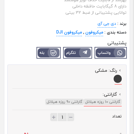
دارای 8 گیگابایت حافظه داخلی
توانایی پشتیبانی از ضبط 32 بیتی
برند :
دی جی آی
دسته بندی :
میکروفون
,
میکروفون DJI
پشتیبانی
واتساپ
تلگرام
بله
رنگ:
مشکی
گارانتی:
گارانتی 10 روزه هیلاتل
گارانتی 90 روزه هیلاتل
تعداد
ت
ع
د