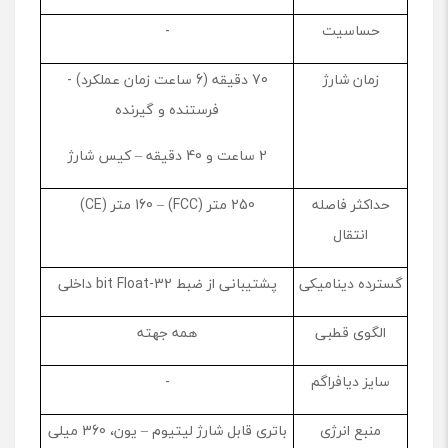
حساسیت
-
زمان شارژ
70 دقیقه (6 ساعت زمان عملکرد) -
فرستنده و گیرنده
2 ساعت و 40 دقیقه – کیس شارژ
حداکثر فاصله
250 متر (FCC) – 160 متر (CE)
انتقال
گسترده دینامیکی
پشتیبانی از ضبط 32-bit Float داخلی
الگوی قطبی
همه جهته
سایز دیافراگم
-
منبع انرژی
باتری قابل شارژ لیتیوم – یون، 360 میلی