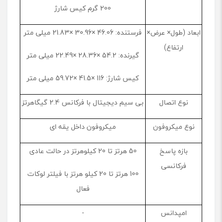
200 گرم کیس شارژ
ابعاد (طول× عرض×
فرستنده: 46.06 ×30.96 ×21.83 میلی متر
ارتفاع)
گیرنده: 54.2 ×28.36 ×22.49 میلی متر
کیس شارژ: 116 ×41.5 ×59.72 میلی متر
نوع اتصال
بی سیم دیجیتال با فرکانس 2.4 گیگاهرتز
نوع میکروفون
میکروفون داخل یقه ای
بازه پاسخ
50 هرتز تا 20 کیلوهرتز در حالت عادی
فرکانسی
100 هرتز تا 20 کیلو هرتز با فیلتر لوکات
فعال
امپدانس
-