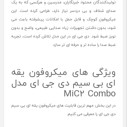
تولیدکنندگان محتوا، خبرنگاران، مدرسین و هرکسی که به یک
ی
صدای شفاف و بی دردسر نیاز دارد، طراحی کرده است. این
ج
ی
میکروفون کوچک و قابل حمل با امکانات پیشرفته باعث می
ا
شود، بدون داشتن تجهیزات زیاد صدایی طبیعی، واضح و بدون
ی
م
نویز ضبط شود. دی جی ای در این مدل تلاش کرده است، تجربه
د
ضبط صدا را ساده تر و حرفه ای تر سازد.
ل
M
I
C
ویژگی های میکروفون یقه
2
-
ای بی سیم دی جی ای مدل
2
p
MiC2 Combo
e
r
در این بخش مهم ترین قابلیت های میکروفون یقه ای بی سیم
s
o
دی جی ای را معرفی می کنیم:
n