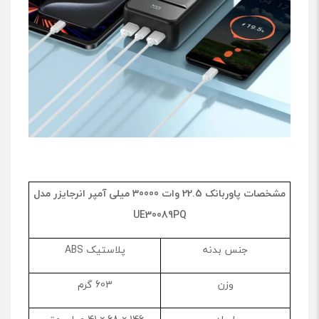
مشخصات پاوربانک 22.5 وات 30000 میلی آمپر انرجایزر مدل
UE30089PQ
جنس بدنه
پلاستیک ABS
وزن
603 گرم