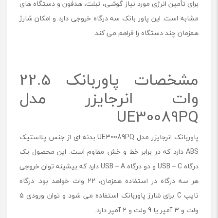
برای تأمین انرژی مورد نیاز گوشی، تبلت، هدفون و دستگاه های
0
مشابه است. این پاور بانک سه درگاه خروجی دارد و امکان شارژ
م
ی
همزمان چند دستگاه را فراهم می کند.
ل
ی
آ
م
مشخصات پاوربانک 22.5
پ
ر
وات انرجایزر مدل
ا
UE30089PQ
ن
ر
ج
پاوربانک انرجایزر مدل UE30089PQ بدنه ای از جنس پلاستیک
ا
ی
ABS دارد که در برابر خط و خش مقاوم است. این محصول یک
ز
درگاه USB – C و دو درگاه USB – A دارد که بیشینه توان خروجی
ر
هر سه درگاه در استفاده همزمان، ‌22 وات خواهد بود. درگاه
م
د
تایپ C برای شارژ پاوربانک استفاده می شود و توان ورودی 5
ل
ولت و 3 آمپر یا 9 ولت و 2 آمپر دارد.
U