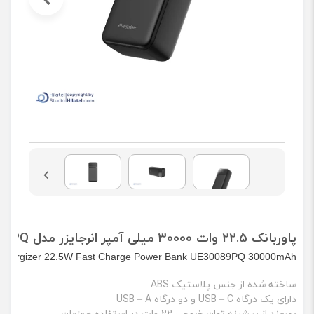
پاوربانک 22.5 وات 30000 میلی آمپر انرجایزر مدل UE30089PQ
Energizer 22.5W Fast Charge Power Bank UE30089PQ 30000mAh
ساخته شده از جنس پلاستیک ABS
دارای یک درگاه USB – C و دو درگاه USB – A
بهرمند از بیشینه توان خروجی 22 وات در استفاده همزمان