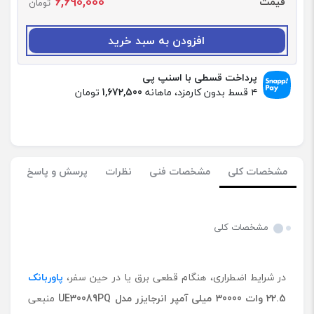
6,690,000
قیمت
ا
تومان
د
:
افزودن به سبد خرید
پ
ا
و
پرداخت قسطی با اسنپ پی
ر
۴ قسط بدون کارمزد، ماهانه
1,672,500
تومان
ب
ا
ن
ک
2
مشخصات کلی
مشخصات فنی
نظرات
پرسش و پاسخ
2
.
5
و
مشخصات کلی
ا
ت
3
در شرایط اضطراری، هنگام قطعی برق یا در حین سفر،
پاوربانک
0
0
22.5 وات 30000 میلی آمپر انرجایزر مدل
UE30089PQ
منبعی
0