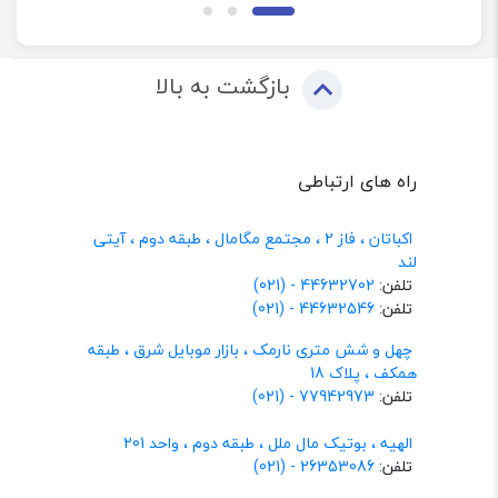
بازگشت به بالا
راه های ارتباطی
اکباتان ، فاز 2 ، مجتمع مگامال ، طبقه دوم ، آیتی
لند
تلفن:
44632702 - (021)
تلفن:
44632546 - (021)
چهل و شش متری نارمک ، بازار موبایل شرق ، طبقه
همکف ، پلاک 18
تلفن:
77942973 - (021)
الهیه ، بوتیک مال ملل ، طبقه دوم ، واحد 201
تلفن:
26353086 - (021)