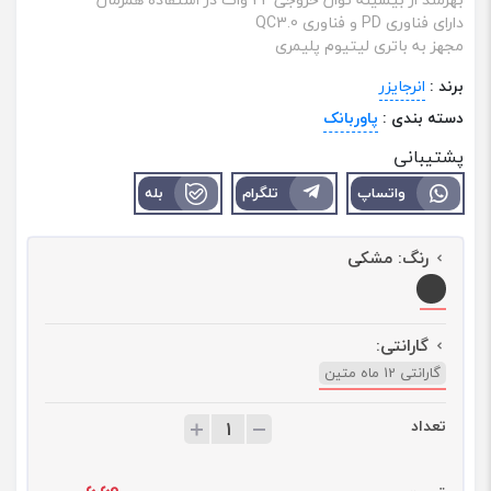
دارای فناوری PD و فناوری QC3.0
مجهز به باتری لیتیوم پلیمری
برند :
انرجایزر
دسته بندی :
پاوربانک
پشتیبانی
واتساپ
تلگرام
بله
رنگ:
مشکی
گارانتی:
گارانتی 12 ماه متین
تعداد
ت
ع
د