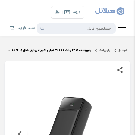
ورود
|
سبد خرید
هیلاتل
پاوربانک
پاوربانک 22.5 وات 30000 میلی آمپر انرجایزر مدل UE30089PQ