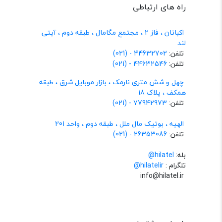
راه های ارتباطی
اکباتان ، فاز 2 ، مجتمع مگامال ، طبقه دوم ، آیتی
لند
تلفن:
44632702 - (021)
تلفن:
44632546 - (021)
چهل و شش متری نارمک ، بازار موبایل شرق ، طبقه
همکف ، پلاک 18
تلفن:
77942973 - (021)
الهیه ، بوتیک مال ملل ، طبقه دوم ، واحد 201
تلفن:
26353086 - (021)
بله:
hilatel@
تلگرام :
@hilatelir
info@hilatel.ir