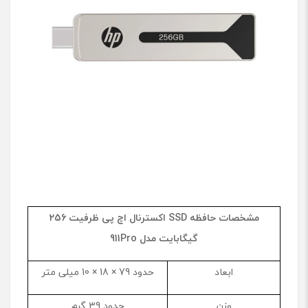
مشخصات حافظه SSD اکسترنال اچ پی ظرفیت 256
گیگابایت مدل
911Pro
ابعاد
حدود 79 × 18 × 10 میلی متر
وزن
حدود 39 گرم