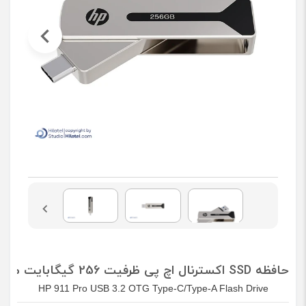
حافظه SSD اکسترنال اچ پی ظرفیت 256 گیگابایت مدل 911Pro
HP 911 Pro USB 3.2 OTG Type-C/Type-A Flash Drive