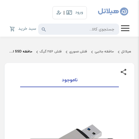
ورود
|
سبد خرید
هیلاتل
حافظه جانبی
فلش مموری
فلش 256 گیگ
حافظه SSD اکسترنال اچ پی ظرفیت 256 گیگابایت مدل 911Pro
ناموجود