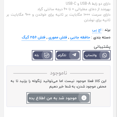
دارای دو رابط USB-A و USB-C
بهرمند از دمای عملیاتی 0 تا 60 درجه سانتی گراد
دارای سرعت 1000 مگابایت بر ثانیه برای خواندن و 900 مگابایت بر
ثانیه برای نوشتن
برند :
اچ پی
دسته بندی :
حافظه جانبی
,
فلش مموری
,
فلش 256 گیگ
پشتیبانی
واتساپ
تلگرام
بله
ناموجود
این کالا فعلا موجود نیست اما می‌توانید زنگوله را بزنید تا به
محض موجود شدن، به شما خبر دهیم
موجود شد به من اطلاع بده