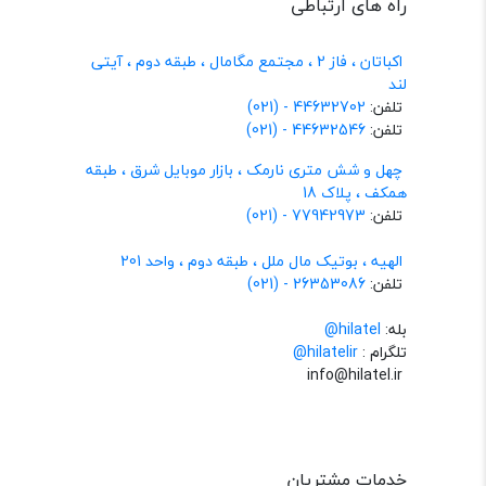
راه های ارتباطی
اکباتان ، فاز 2 ، مجتمع مگامال ، طبقه دوم ، آیتی
لند
تلفن:
44632702 - (021)
تلفن:
44632546 - (021)
چهل و شش متری نارمک ، بازار موبایل شرق ، طبقه
همکف ، پلاک 18
تلفن:
77942973 - (021)
الهیه ، بوتیک مال ملل ، طبقه دوم ، واحد 201
تلفن:
26353086 - (021)
بله:
hilatel@
تلگرام :
@hilatelir
info@hilatel.ir
خدمات مشتریان