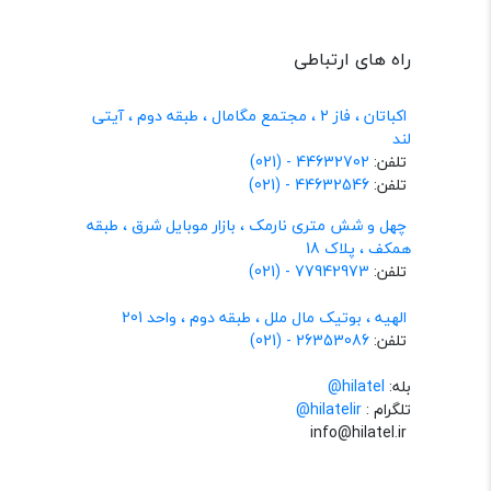
راه های ارتباطی
اکباتان ، فاز 2 ، مجتمع مگامال ، طبقه دوم ، آیتی
لند
تلفن:
44632702 - (021)
تلفن:
44632546 - (021)
چهل و شش متری نارمک ، بازار موبایل شرق ، طبقه
همکف ، پلاک 18
تلفن:
77942973 - (021)
الهیه ، بوتیک مال ملل ، طبقه دوم ، واحد 201
تلفن:
26353086 - (021)
بله:
hilatel@
تلگرام :
@hilatelir
info@hilatel.ir