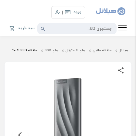
ورود
|
سبد خرید
هیلاتل
حافظه جانبی
هارد اکسترنال
هارد SSD
حافظه SSD اکسترنال لنوو مدل PS8 ظرفیت 512 گیگابایت