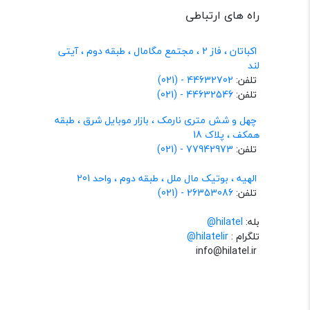
راه های ارتباطی
اکباتان ، فاز 2 ، مجتمع مگامال ، طبقه دوم ، آیتی
لند
تلفن:
44632702 - (021)
تلفن:
44632546 - (021)
چهل و شش متری نارمک ، بازار موبایل شرق ، طبقه
همکف ، پلاک 18
تلفن:
77942973 - (021)
الهیه ، بوتیک مال ملل ، طبقه دوم ، واحد 201
تلفن:
26353086 - (021)
بله:
hilatel@
تلگرام :
@hilatelir
info@hilatel.ir