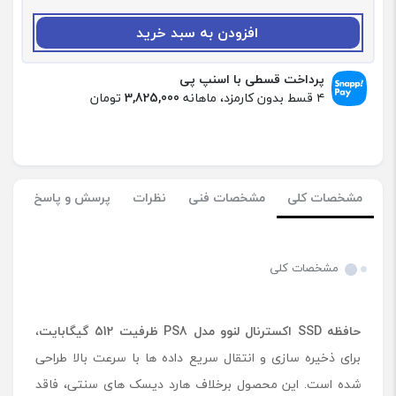
د
:
افزودن به سبد خرید
ح
ا
ف
پرداخت قسطی با اسنپ پی
ظ
۴ قسط بدون کارمزد، ماهانه
3,825,000
تومان
ه
S
S
D
ا
مشخصات کلی
مشخصات فنی
نظرات
پرسش و پاسخ
ک
س
ت
ر
مشخصات کلی
ن
ا
ل
حافظه
SSD
اکسترنال لنوو مدل
PS8
ظرفیت 512 گیگابایت
،
ل
ن
برای ذخیره سازی و انتقال سریع داده ها با سرعت بالا طراحی
و
شده است. این محصول برخلاف هارد دیسک های سنتی، فاقد
و