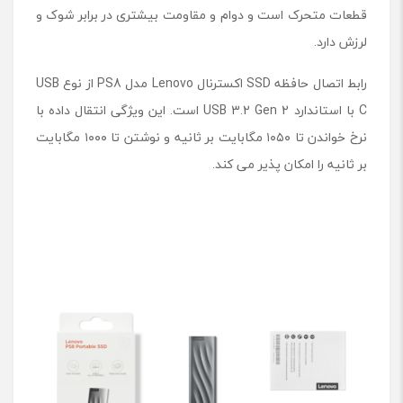
قطعات متحرک است و دوام و مقاومت بیشتری در برابر شوک و
م
د
لرزش دارد.
ل
P
رابط اتصال حافظه SSD اکسترنال Lenovo مدل PS8 از نوع USB
S
8
C با استاندارد USB 3.2 Gen 2 است. این ویژگی انتقال داده با
ظ
نرخ خواندن تا ۱۰۵۰ مگابایت بر ثانیه و نوشتن تا ۱۰۰۰ مگابایت
ر
بر ثانیه را امکان پذیر می کند.
ف
ی
ت
5
1
2
گ
ی
گ
ا
ب
ا
ی