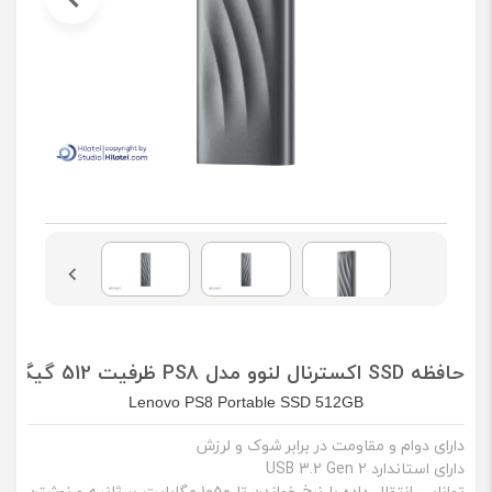
حافظه SSD اکسترنال لنوو مدل PS8 ظرفیت 512 گیگابایت
Lenovo PS8 Portable SSD 512GB
دارای دوام و مقاومت در برابر شوک و لرزش
دارای استاندارد USB 3.2 Gen 2
توانایی انتقال داده با نرخ خواندن تا ۱۰۵۰ مگابایت بر ثانیه و نوشتن