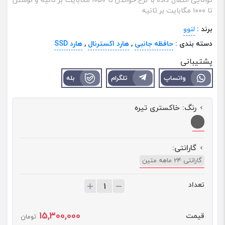
تا ۱۰۰۰ مگابایت بر ثانیه
برند :
لنوو
دسته بندی :
حافظه جانبی
,
هارد اکسترنال
,
هارد SSD
پشتیبانی
واتساپ
تلگرام
بله
رنگ:
خاکستری تیره
گارانتی:
گارانتی 24 ماهه متین
تعداد
ت
ع
د
15,300,000
قیمت
ا
تومان