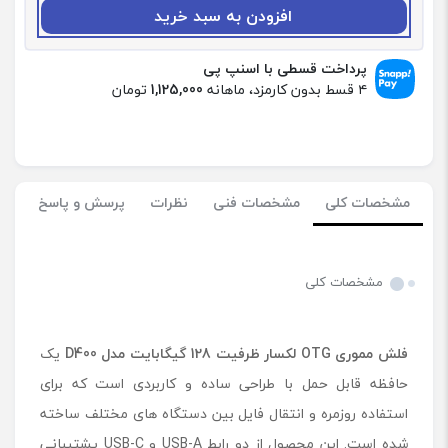
:
افزودن به سبد خرید
ف
ل
ش
پرداخت قسطی با اسنپ پی
م
۴ قسط بدون کارمزد، ماهانه
1,125,000
تومان
م
و
ر
ی
O
مشخصات کلی
مشخصات فنی
نظرات
پرسش و پاسخ
T
G
ل
ک
مشخصات کلی
س
ا
ر
فلش مموری
OTG
لکسار ظرفیت 128 گیگابایت مدل
D400
یک
ظ
ر
حافظه قابل حمل با طراحی ساده و کاربردی است که برای
ف
استفاده روزمره و انتقال فایل بین دستگاه های مختلف ساخته
ی
شده است. این محصول از دو رابط USB-A و USB-C پشتیبانی
ت