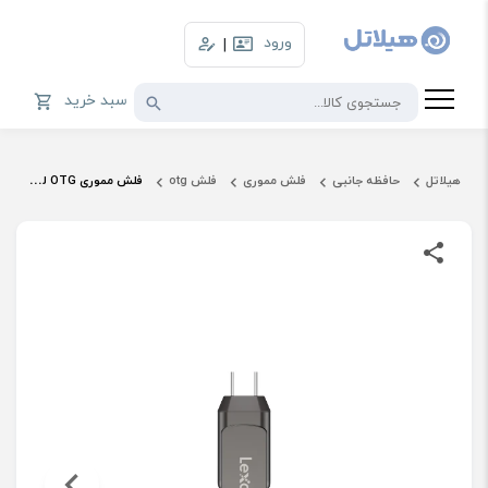
ورود
|
سبد خرید
هیلاتل
حافظه جانبی
فلش مموری
فلش otg
فلش مموری OTG لکسار ظرفیت 128 گیگابایت مدل D400