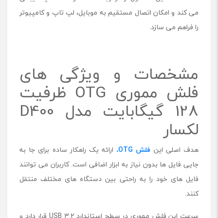
1
می کند و امکان اتصال مستقیم به موبایل، لپ تاپ و کامپیوتر
2
را فراهم می سازد.
8
گ
ی
گ
مشخصات و ویژگی های
ا
ب
فلش مموری OTG ظرفیت
ا
ی
128 گیگابایت مدل D400
ت
م
لکسار
د
ل
هدف اصلی این
فلش OTG،
ارائه یک راهکار ساده برای جا به
D
4
جایی فایل ها بدون نیاز به ابزار اضافی است. کاربران می توانند
0
فایل های خود را به راحتی بین دستگاه های مختلف منتقل
0
کنند.
سرعت این فلش مموری در سطح استاندارد USB 3.2 قرار دارد و