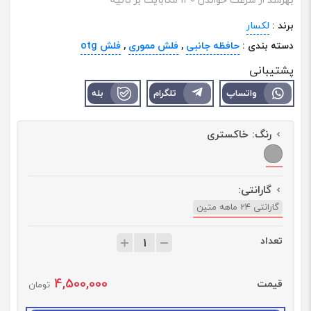
برند :
لکسار
دسته بندی :
حافظه جانبی
,
فلش مموری
,
فلش otg
پشتیبانی
واتساپ
تلگرام
بله
رنگ:
خاکستری
گارانتی:
گارانتی 24 ماهه متین
تعداد
ت
ع
د
4,500,000
قیمت
ا
تومان
د