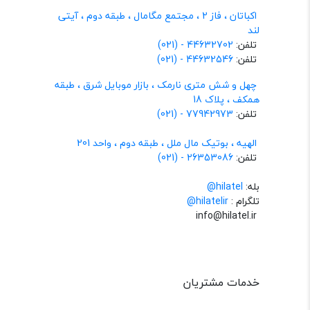
اکباتان ، فاز 2 ، مجتمع مگامال ، طبقه دوم ، آیتی
لند
تلفن:
44632702 - (021)
تلفن:
44632546 - (021)
چهل و شش متری نارمک ، بازار موبایل شرق ، طبقه
همکف ، پلاک 18
تلفن:
77942973 - (021)
الهیه ، بوتیک مال ملل ، طبقه دوم ، واحد 201
تلفن:
26353086 - (021)
بله:
hilatel@
تلگرام :
@hilatelir
info@hilatel.ir
خدمات مشتریان