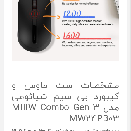
3
M
W
2
4
P
B
0
3
مشخصات ست ماوس و
کیبورد بی سیم شیائومی
مدل MIIIW Combo Gen 3
MW24PB03
ست ماوس و کیبورد بی‌سیم شیائومی
MIIIW Combo Gen 3