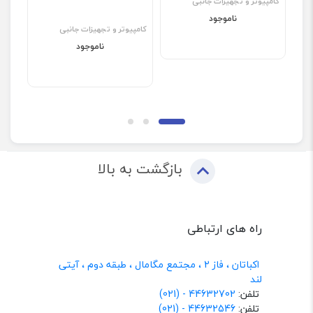
کامپیوتر و تجهیزات جانبی
ناموجود
کامپیوتر و تجهیزات جانبی
کامپ
ناموجود
بازگشت به بالا
راه های ارتباطی
اکباتان ، فاز 2 ، مجتمع مگامال ، طبقه دوم ، آیتی
لند
تلفن:
44632702 - (021)
تلفن:
44632546 - (021)