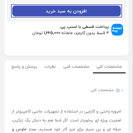
د
:
افزودن به سبد خرید
س
ت
م
پرداخت قسطی با اسنپ پی
ا
۴ قسط بدون کارمزد، ماهانه
1,225,000
تومان
و
س
و
ک
ی
مشخصات کلی
مشخصات فنی
نظرات
پرسش و پاسخ
ب
و
ر
د
مشخصات کلی
ب
ی
س
امروزه راحتی و کارایی در استفاده از تجهیزات جانبی کامپیوتر از
ی
م
اهمیت ویژه ‌ای برخوردار است. اگر شما هم به‌ دنبال یک ترکیب
ش
حرفه ‌ای و بی ‌سیم برای میز کار خود هستید،
ست ماوس و
ی