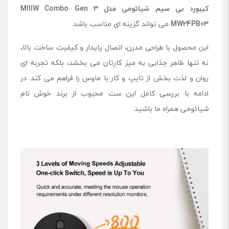
کیبورد بی سیم شیائومی مدل
MIIIW Combo Gen 3
ا
ئ
MW24PB03
می ‌تواند گزینه ‌ای مناسب باشد.
و
م
این محصول با طراحی مدرن، اتصال پایدار و کیفیت ساخت بالا،
ی
م
نه ‌تنها ظاهر جذابی به میز کارتان می ‌بخشد، بلکه تجربه ‌ای
د
روان و لذت ‌بخش از تایپ و کار با ماوس را فراهم می ‌کند. در
ل
ادامه با بررسی کامل این ست محبوب از برند خوش‌ نام
M
I
شیائومی همراه ما باشید.
I
I
W
C
o
m
b
o
G
e
n