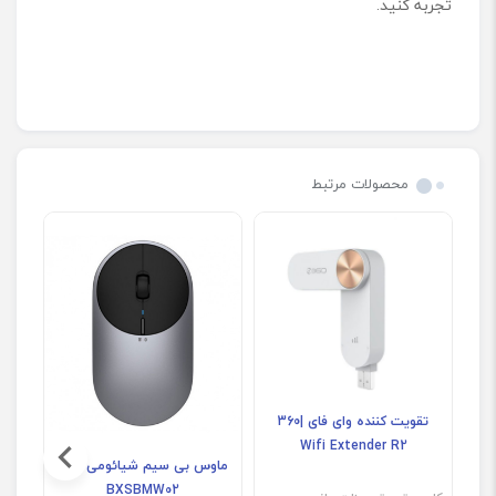
تجربه کنید.
محصولات مرتبط
تقویت کننده وای فای |360
Wifi Extender R2
ماوس بی سیم شیائومی مدل
ما
e
BXSBMW02