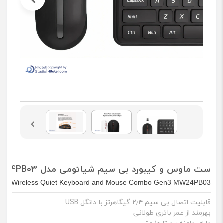
ست ماوس و کیبورد بی سیم شیائومی مدل MIIIW Combo Gen 3 MW24PB03
IIW Wireless Quiet Keyboard and Mouse Combo Gen3 MW24PB03
قابلیت اتصال بی ‌سیم ۲٫۴ گیگاهرتز با دانگل USB
بهرمند از عمر باتری طولانی
دارای دامنه برد تا ۱۰ متر