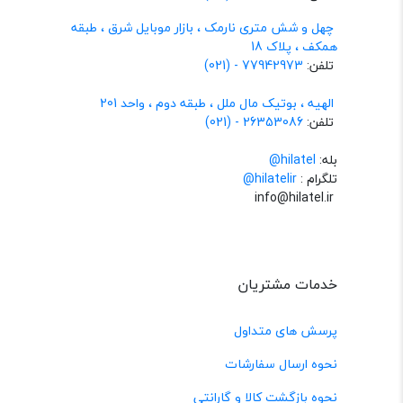
چهل و شش متری نارمک ، بازار موبایل شرق ، طبقه
همکف ، پلاک 18
تلفن:
77942973 - (021)
الهیه ، بوتیک مال ملل ، طبقه دوم ، واحد 201
تلفن:
26353086 - (021)
بله:
hilatel@
تلگرام :
@hilatelir
info@hilatel.ir
خدمات مشتریان
پرسش های متداول
نحوه ارسال سفارشات
نحوه بازگشت کالا و گارانتی