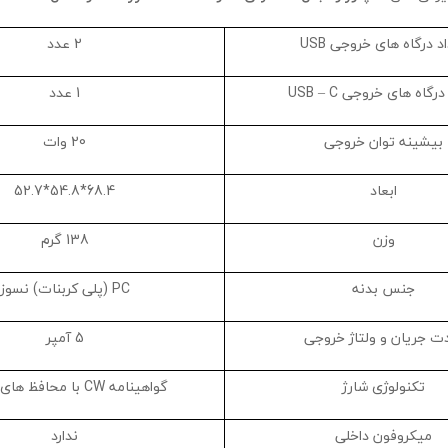
د درگاه های خروجی USB
2 عدد
رگاه های خروجی USB – C
1 عدد
بیشینه توان خروجی
20 وات
ابعاد
68.4*54.8*52.7
وزن
138 گرم
جنس بدنه
PC (پلی کربنات) نسوز
 جریان و ولتاژ خروجی
5 آمپر
تکنولوژی شارژ
گواهینامه CW با محافظ های داخلی
میکروفون داخلی
ندارد