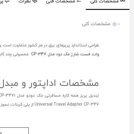
مشخصات کلی
مشخصات فنی
نظرات
پر
مشخصات کلی
طراحی استاندارد پریزهای برق در هر کشور متفاوت است و 
وات فست شارژ مک دود مدل CP-347
محصولی چند کاره است. این
مشخصات اداپتور و مبدل مسافرتی 20 وات فست شارژ
Universal Travel Adapter CP-347 از پلی کربنات نسوز تولید شده است. این ماده مقاومت بالایی در برابر گرما دارد و مانع از بالا رفتن دمای بدنه آداپتور و آسیب به مدار داخلی آن می شود.
و