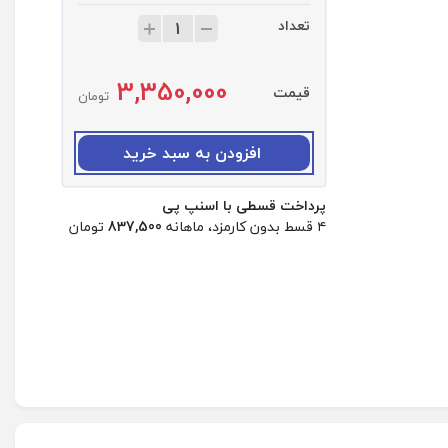
تعداد
ت
ع
د
3,350,000
ا
قیمت
تومان
د
:
ا
افزودن به سبد خرید
د
ا
پرداخت قسطی با اسنپ پی
پ
۴ قسط بدون کارمزد، ماهانه
837,500
تومان
ت
و
ر
و
م
ب
د
ل
م
س
ا