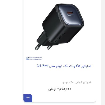
اداپتور 45 وات مک دودو مدل CH-439
آداپتور گوشی مک دودو
2,650,000 تومان
افزودن به سبد