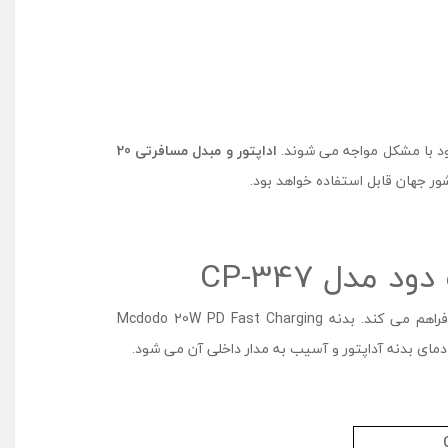
ف
ر
ت
ی
2
0
و
خود با مشکل مواجه می شوند.
اداپتور و مبدل مسافرتی 20
ا
ت
ف
س
ت
ش
ا
ر
تبدیل پریز همه کاره مسافرتی مک دودو مدل MCDODO CP-3471 سه پورت خروجی دارد و امکان شارژ هم زمان چهار دستگاه را فراهم می کند. بدنه Mcdodo 20W PD Fast Charging
ژ
م
ک
د
و
د