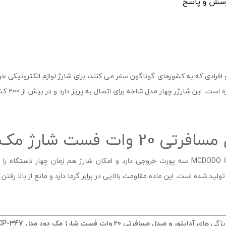
سش و پاسخ
افرادی که به کشورهای گوناگون سفر می کنند، برای شارژ لوازم الکترونیکی 
 شارژر چهار مدل شاخه برای اتصال به پریز دارد و در بیش از 200 کشور جهان قابل استفاده خواهد بود.
 مک دود مدل CP-347
یژگی های
آداپتور و مبدل مسافرتی 20 وات فست شارژ مک دود مدل
CP-347