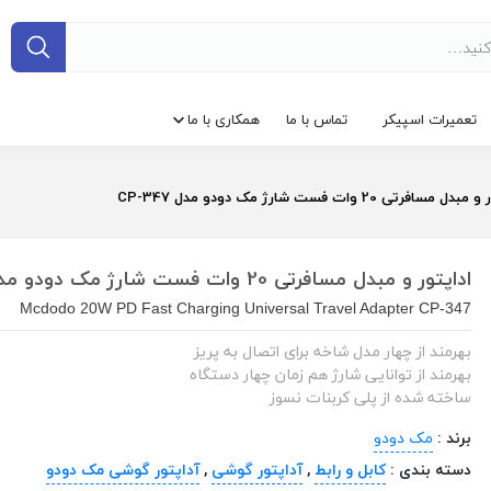
تعمیرات اسپیکر
تماس با ما
همکاری با ما
 مسافرتی 20 وات فست شارژ مک دودو مدل CP-347
اداپتور و مبدل مسافرتی 20 وات فست شارژ مک دودو مدل CP-347
Mcdodo 20W PD Fast Charging Universal Travel Adapter CP-347
بهرمند از چهار مدل شاخه برای اتصال به پریز
بهرمند از توانایی شارژ هم زمان چهار دستگاه
ساخته شده از پلی کربنات نسوز
برند :
مک ‌دودو
دسته بندی :
کابل و رابط
,
آداپتور گوشی
,
آداپتور گوشی مک دودو