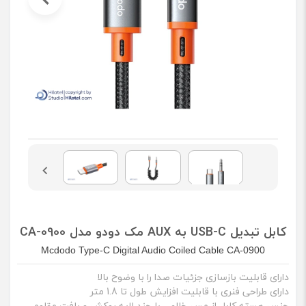
کابل تبدیل USB-C به AUX مک دودو مدل CA-0900
Mcdodo Type-C Digital Audio Coiled Cable CA-0900
دارای قابلیت بازسازی جزئیات صدا را با وضوح بالا
دارای طراحی فنری با قابلیت افزایش طول تا 1.8 متر
جنس هسته کابل از مس خالص با چند لایه روکش و بافت مقاوم