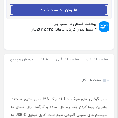
:
ک
افزودن به سبد خرید
ا
ب
ل
پرداخت قسطی با اسنپ پی
ت
۴ قسط بدون کارمزد، ماهانه
215,625
تومان
ب
د
ی
ل
U
مشخصات کلی
مشخصات فنی
نظرات
پرسش و پاسخ
S
B
-
C
مشخصات کلی
ب
ه
A
اخیرا گوشی ‌های هوشمند فاقد جک 3.5 میلی ‌متری هستند،
U
X
بنابراین پیدا کردن یک راه‌ حل ساده و کارآمد برای اتصال به
م
سیستم ‌های صوتی قدیمی مهم است.
کابل تبدیل
USB-C
به
ک