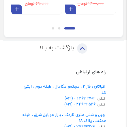
1,400,000 تومان
690,000 تومان
افزودن به سبد
افزودن 
بازگشت به بالا
راه های ارتباطی
اکباتان ، فاز 2 ، مجتمع مگامال ، طبقه دوم ، آیتی
لند
تلفن:
44632702 - (021)
تلفن:
44632546 - (021)
چهل و شش متری نارمک ، بازار موبایل شرق ، طبقه
همکف ، پلاک 18
تلفن:
77942973 - (021)