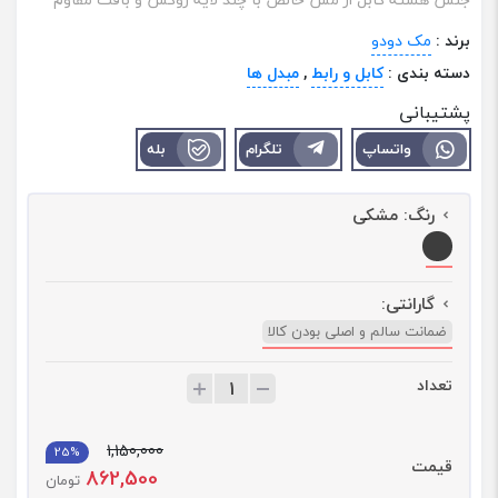
برند :
مک ‌دودو
دسته بندی :
کابل و رابط
,
مبدل ها
پشتیبانی
واتساپ
تلگرام
بله
رنگ:
مشکی
گارانتی:
ضمانت سالم و اصلی بودن کالا
تعداد
ت
ع
د
1,150,000
ا
25%
قیمت
862,500
د
تومان