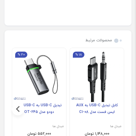
محصولات مرتبط
20 %
18 %
کابل تبدیل USB-C به AUX
تبدیل USB-C به USB-C مک
ایس فست مدل C1-08
دودو مدل OT-245
USB-C مک دود
مبدل ها
مبدل ها
مبدل
1,148,000 تومان
552,000 تومان