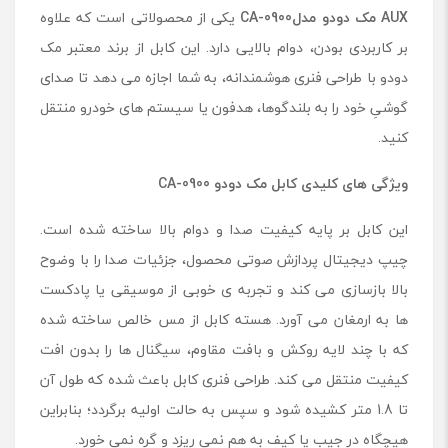
AUX
مک دودو مدل
د
CA-0900
یکی از محصولاتی است که علاوه
و
بر کاربردی بودن، دوام بالایی دارد. این کابل از برند معتبر مک
د
دودو با طراحی فنری هوشمندانه، به شما اجازه می ‌دهد تا صدای
و
م
گوشیِ خود را به بلندگوها، هدفون یا سیستم ‌های خودرو منتقل
د
کنید.
ل
C
ویژگی های کلیدی کابل مک دودو CA-0900
A
-
0
این کابل بر پایه کیفیت صدا و دوام بالا ساخته شده است.
9
چیپ دیجیتال پردازش صوتی محصول، جزئیات صدا را با وضوح
0
بالا بازسازی می ‌کند و تجربه ی خوبی از موسیقی یا پادکست
0
‌ها به ارمغان می آورد. هسته کابل از مس خالص ساخته شده
که با چند لایه روکش و بافت مقاوم، سیگنال‌ ها را بدون افت
کیفیت منتقل می ‌کند. طراحی فنری کابل باعث شده که طول آن
تا 1.8 متر کشیده شود و سپس به حالت اولیه بر‌گردد؛ بنابراین
هیچگاه در جیب یا کیف به هم نمی ریزد و گره نمی خورد.