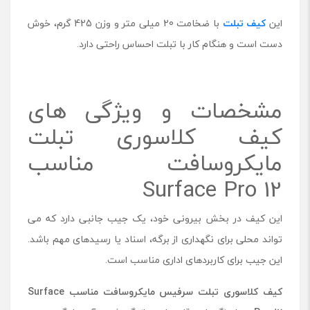
ی
این
کیف تبلت
با ضخامت 20 میلی متر و وزن 425 گرم، خوش
ک
ر
دست است و هنگام کار با تبلت احساس راحتی دارد.
و
س
ا
ف
مشخصات و ویژگی های
ت
کیف کلاسوری تبلت
م
ن
مایکروسافت مناسب
ا
س
Surface Pro 12
ب
S
u
این کیف در بخش بیرونی خود، یک جیب جانبی دارد که می
r
تواند محلی برای نگهداری از برگه، اسناد یا رسیدهای مهم باشد.
f
a
این جیب برای کاربردهای اداری مناسب است.
c
e
کیف کلاسوری تبلت سرفیس مایکروسافت مناسب
Surface
P