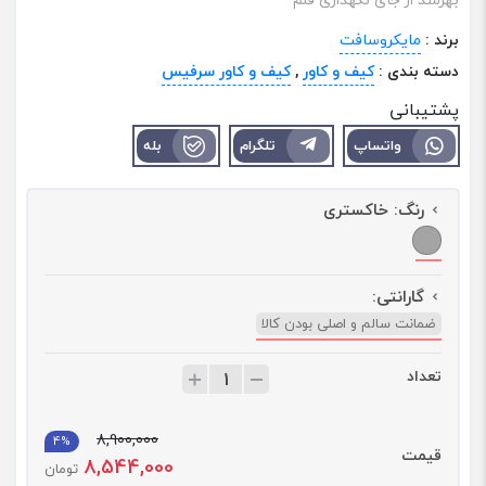
برند :
مایکروسافت
دسته بندی :
کیف و کاور
,
کیف و کاور سرفیس
پشتیبانی
واتساپ
تلگرام
بله
رنگ:
خاکستری
گارانتی:
ضمانت سالم و اصلی بودن کالا
تعداد
ت
ع
د
8,900,000
ا
4%
قیمت
8,544,000
د
تومان