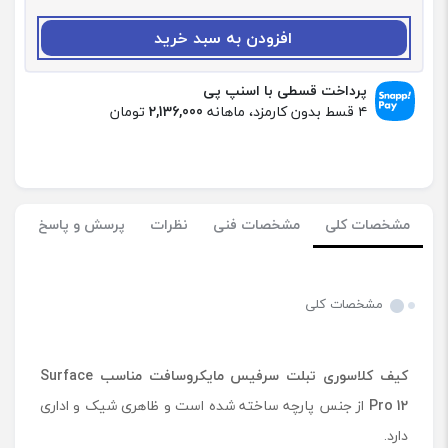
:
ک
افزودن به سبد خرید
ی
ف
ک
پرداخت قسطی با اسنپ پی
ل
۴ قسط بدون کارمزد، ماهانه
2,136,000
تومان
ا
س
و
ر
ی
مشخصات کلی
مشخصات فنی
نظرات
پرسش و پاسخ
ت
ب
ل
ت
مشخصات کلی
س
ر
ف
کیف کلاسوری تبلت سرفیس مایکروسافت مناسب
Surface
ی
س
Pro 12
از جنس پارچه ساخته شده است و ظاهری شیک و اداری
م
دارد.
ا