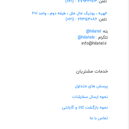
تلفن:
77942973 - (021)
الهیه ، بوتیک مال ملل ، طبقه دوم ، واحد 201
تلفن:
26353086 - (021)
بله:
hilatel@
تلگرام :
@hilatelir
info@hilatel.ir
خدمات مشتریان
پرسش های متداول
نحوه ارسال سفارشات
نحوه بازگشت کالا و گارانتی
تماس با ما