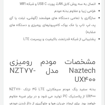
اتصال به سه روش کابل LAN، پورت USB C و شبکه WIFI
طراحی زیبا و مقاوم بدنه مودم
سازگاری با تمامی دستگاه های هوشمند (گوشی، تبلت یا آی
پد، لپ تاپ یا مک بوک، کامپیوترهای رومیزی و دستگاه های
مشابه)
پشتیبانی از شبکه قدرتمند، باکیفیت و پرسرعت LTE
مشخصات مودم رومیزی
Naztech مدل NZT77-
UX400
بدنه سفید رنگ مودم سیمکارتی 4G LTE نزتک NZT77-
UX400 از پلاستیک PC تولید می شود و در برابر ضربه مقاوم
خواهد بود. برای ایجاد جریان هوا و جلوگیری از داغ شدن مودم،