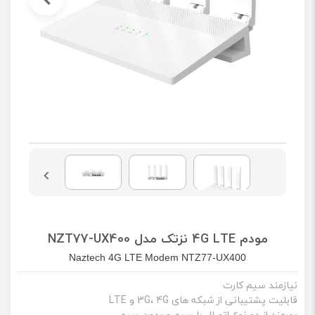
مودم 4G LTE نزتک مدل NZT77-UX400
Naztech 4G LTE Modem NTZ77-UX400
نیازمند سیم کارت
قابلیت پشتیبانی از شبکه های 3G، 4G و LTE
بهرمند از دو نوع اتصال با سیم و بدون سیم