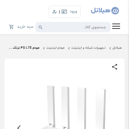
ورود
|
سبد خرید
هیلاتل
تجهیزات شبکه و اینترنت
مودم اینترنت
مودم 4G LTE نزتک مدل NZT77-UX400