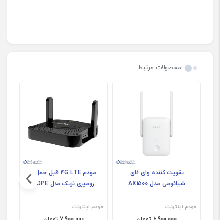
محصولات مرتبط
تقویت کننده وای فای
مودم 4G LTE قابل حمل و
شیائومی مدل AX1500
رومیزی نزتک مدل HOPE
مودم اینترنت
مودم اینترنت
مودم
6,900,000 تومان
7,900,000 تومان