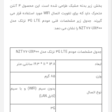
بخش زیر بدنه مشبک طراحی شده است. این محصول 4 آنتن
متحرک دارد که برای تقویت اتصال WIFI مورد استفاده قرار می
گیرند. جدول زیر مشخصات فنی مودم 4G LTE نزتک مدل
NZT77-UX400 را نشان می دهد:
جدول مشخصات مودم 4G LTE نزتک مدل NZT77-UX400
ابعاد
14.8 * 11 * 19.3 سانتی متر
وزن
85 گرم
بدون سیم (WIFI) و با سیم
نوع اتصال
(کابل LAN)
3G