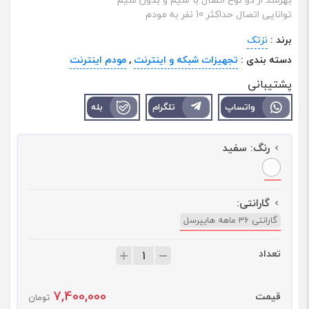
توانایی اتصال حداکثر 10 نفر به مودم
برند :
نزتک
دسته بندی :
تجهیزات شبکه و اینترنت
,
مودم اینترنت
پشتیبانی
واتساپ
تلگرام
بله
رنگ:
سفید
گارانتی:
گارانتی 36 ماهه هایپرسل
تعداد
ت
ع
د
7,400,000
قیمت
ا
تومان