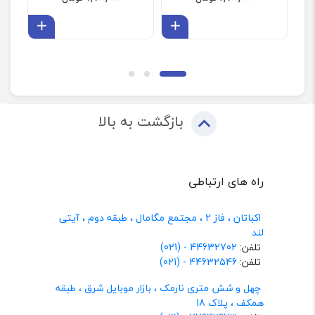
افزودن به سبد
افزودن 
بازگشت به بالا
راه های ارتباطی
اکباتان ، فاز 2 ، مجتمع مگامال ، طبقه دوم ، آیتی
لند
تلفن:
44632702 - (021)
تلفن:
44632546 - (021)
چهل و شش متری نارمک ، بازار موبایل شرق ، طبقه
همکف ، پلاک 18