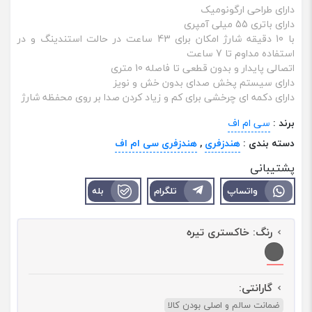
دارای طراحی ارگونومیک
دارای باتری 55 میلی آمپری
با 10 دقیقه شارژ امکان برای 43 ساعت در حالت استندینگ و در
استفاده مداوم تا 7 ساعت
اتصالی پایدار و بدون قطعی تا فاصله 10 متری
دارای سیستم پخش صدای بدون خش و نویز
دارای دکمه ای چرخشی برای کم و زیاد کردن صدا بر روی محفظه شارژ
برند :
سی ام اف
دسته بندی :
هندزفری
,
هندزفری سی ام اف
پشتیبانی
واتساپ
تلگرام
بله
رنگ:
خاکستری تیره
گارانتی:
ضمانت سالم و اصلی بودن کالا