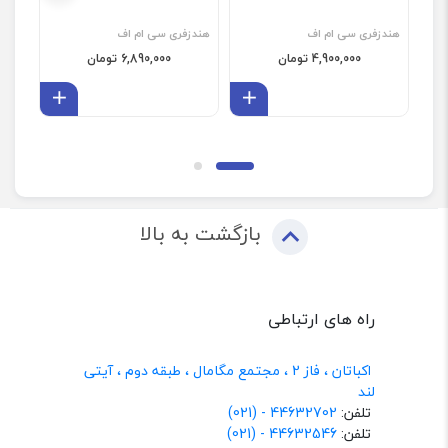
هندزفری سی ام اف
هندزفری سی ام اف
هندز
4,900,000 تومان
6,890,000 تومان
افزودن به سبد
افزودن 
بازگشت به بالا
راه های ارتباطی
اکباتان ، فاز 2 ، مجتمع مگامال ، طبقه دوم ، آیتی
لند
تلفن:
44632702 - (021)
تلفن:
44632546 - (021)