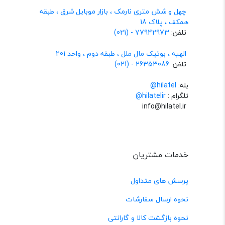
چهل و شش متری نارمک ، بازار موبایل شرق ، طبقه
همکف ، پلاک 18
تلفن:
77942973 - (021)
الهیه ، بوتیک مال ملل ، طبقه دوم ، واحد 201
تلفن:
26353086 - (021)
بله:
hilatel@
تلگرام :
@hilatelir
info@hilatel.ir
خدمات مشتریان
پرسش های متداول
نحوه ارسال سفارشات
نحوه بازگشت کالا و گارانتی