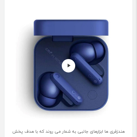
س
ی
ا
م
ا
ف
م
د
ل
B
u
d
s
P
r
o
2
هندزفری ها ابزارهای جانبی به شمار می روند که با هدف پخش