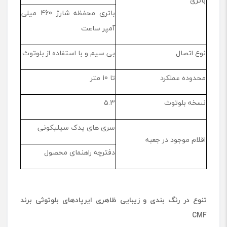
باتری
باتری محفظه شارژ 460 میلی
آمپر ساعت
نوع اتصال
بی سیم و با استفاده از بلوتوث
محدوده عملکرد
تا 10 متر
نسخه بلوتوث
5.3
سری های یدک سیلیکونی
اقلام موجود در جعبه
دفترچه راهنمای محصول
تنوع در رنگ بندی و زیبایی ظاهری ایرپادهای بلوتوثی برند
CMF