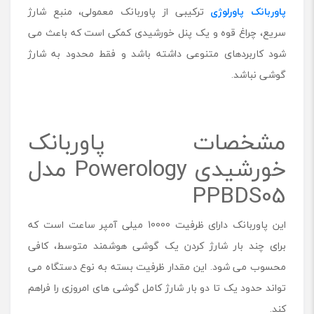
پاوربانک پاورلوژی
ترکیبی از پاوربانک معمولی، منبع شارژ
م
ی
سریع، چراغ قوه و یک پنل خورشیدی کمکی است که باعث می
ل
شود کاربردهای متنوعی داشته باشد و فقط محدود به شارژ
ی
آ
گوشی نباشد.
م
پ
ر
پ
مشخصات پاوربانک
ا
خورشیدی Powerology مدل
و
ر
PPBDS05
و
ل
و
این پاوربانک دارای ظرفیت 10000 میلی آمپر ساعت است که
ژ
برای چند بار شارژ کردن یک گوشی هوشمند متوسط، کافی
ی
م
محسوب می شود. این مقدار ظرفیت بسته به نوع دستگاه می
د
تواند حدود یک تا دو بار شارژ کامل گوشی های امروزی را فراهم
ل
P
کند.