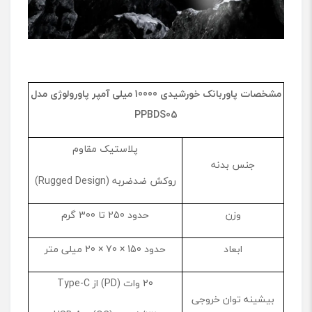
مشخصات پاوربانک خورشیدی 10000 میلی آمپر پاورولوژی مدل
PPBDS05
پلاستیک مقاوم
جنس بدنه
روکش ضدضربه (Rugged Design)
وزن
حدود 250 تا 300 گرم
ابعاد
حدود 150 × 70 × 20 میلی متر
20 وات (PD) از Type-C
بیشینه توان خروجی