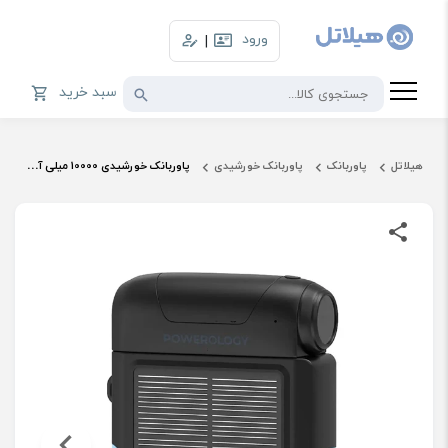
ورود
|
سبد خرید
هیلاتل
پاوربانک
پاوربانک خورشیدی
پاوربانک خورشیدی 10000 میلی آمپر پاورولوژی مدل PPBDS05