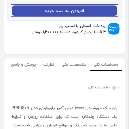
د
:
افزودن به سبد خرید
پ
ا
و
پرداخت قسطی با اسنپ پی
ر
۴ قسط بدون کارمزد، ماهانه
1,400,000
تومان
ب
ا
ن
ک
خ
مشخصات کلی
مشخصات فنی
نظرات
پرسش و پاسخ
و
ر
ش
ی
مشخصات کلی
د
ی
1
پاوربانک خورشیدی 10000 میلی آمپر پاورولوژی مدل
PPBDS05
0
0
یک دستگاه چندکاره است که برای استفاده روزمره و شرایط
0
خاص مانند سفر، کمپینگ و مواقع اضطراری طراحی شده است.
0