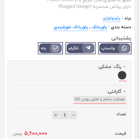
دارای روکش ضدضربه (Rugged Design)
برند :
پاورولوژی
دسته بندی :
پاوربانک
,
پاوربانک خورشیدی
پشتیبانی
واتساپ
تلگرام
بله
رنگ:
مشکی
گارانتی:
ضمانت سالم و اصلی بودن کالا
تعداد
ت
ع
د
5,600,000
قیمت
ا
تومان