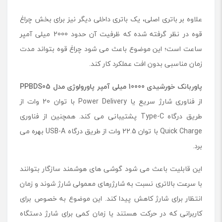
P
B
علاوه بر باتری اصلی، یک باتری داخلی دیگر نیز برای بخش چراغ
D
قوه در نظر گرفته شده که ظرفیت آن حدود 2000 میلی آمپر
S
0
ساعت است؛ این موضوع باعث می شود چراغ قوه بتواند مدت
5
زمان مناسبی بدون افت عملکرد کار کند.
پاوربانک خورشیدی 10000 میلی آمپر پاورولوژی مدل
PPBDS05
از فناوری شارژ سریع یا Power Delivery با توان 20 وات از
طریق درگاه Type-C پشتیبانی می کند. همچنین از فناوری
Quick Charge با توان 22.5 وات از طریق درگاه USB-A بهره می
برد.
این قابلیت باعث می شود گوشی های هوشمند سازگار بتوانند
با سرعت بالاتری نسبت به شارژرهای معمولی شارژ شوند و زمان
انتظار برای شارژ کاهش پیدا کند. این موضوع به خصوص برای
کاربرانی که در حرکت هستند یا زمان کمی برای شارژ دستگاه