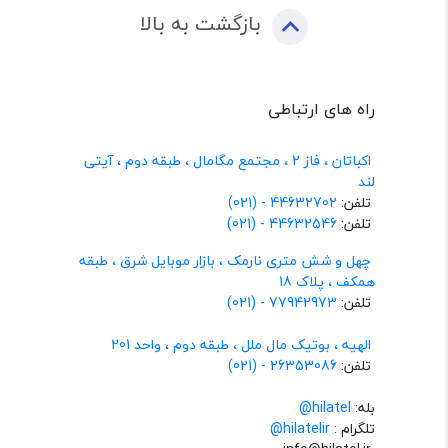
بازگشت به بالا
راه های ارتباطی
اکباتان ، فاز 2 ، مجتمع مگامال ، طبقه دوم ، آیتی
لند
تلفن:
44632702 - (021)
تلفن:
44632546 - (021)
چهل و شش متری نارمک ، بازار موبایل شرق ، طبقه
همکف ، پلاک 18
تلفن:
77942973 - (021)
الهیه ، بوتیک مال ملل ، طبقه دوم ، واحد 201
تلفن:
26353086 - (021)
بله:
hilatel@
تلگرام :
@hilatelir