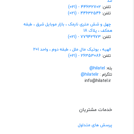
لند
تلفن:
44632702 - (021)
تلفن:
44632546 - (021)
چهل و شش متری نارمک ، بازار موبایل شرق ، طبقه
همکف ، پلاک 18
تلفن:
77942973 - (021)
الهیه ، بوتیک مال ملل ، طبقه دوم ، واحد 201
تلفن:
26353086 - (021)
بله:
hilatel@
تلگرام :
@hilatelir
info@hilatel.ir
خدمات مشتریان
پرسش های متداول