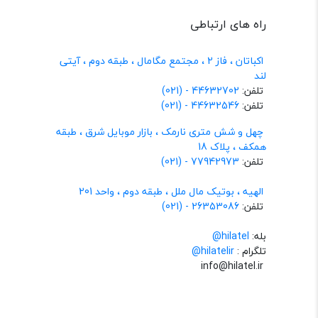
راه های ارتباطی
اکباتان ، فاز 2 ، مجتمع مگامال ، طبقه دوم ، آیتی
لند
تلفن:
44632702 - (021)
تلفن:
44632546 - (021)
چهل و شش متری نارمک ، بازار موبایل شرق ، طبقه
همکف ، پلاک 18
تلفن:
77942973 - (021)
الهیه ، بوتیک مال ملل ، طبقه دوم ، واحد 201
تلفن:
26353086 - (021)
بله:
hilatel@
تلگرام :
@hilatelir
info@hilatel.ir