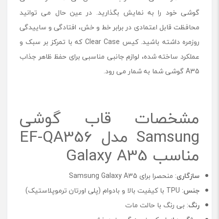
A
گوشی خود را به نمایش بگذارید. در عین حال می توانید
3
محافظت قابل اعتمادی در برابر خط و خش، افتادگی و ساییدگی
5
6
روزمره داشته باشید. کیس Clear Case که با تمرکز بر سبک و
م
عملکرد ساخته شده، لوازم جانبی مناسبی برای حفظ ظاهر جذاب
ن
ا
A35 گوشی شما به شمار می رود.
س
ب
G
مشخصات قاب گوشی
a
l
Samsung مدل EF-QA356
a
x
مناسب Galaxy A35
y
A
3
سازگاری
: منحصرا برای Samsung Galaxy A35
5
جنس
: TPU با کیفیت بالا و بادوام (پلی اورتان ترموپلاستیک)
رنگ
: بی رنگ با حالت مات