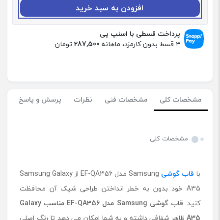
:
افزودن به سبد خرید
ق
ا
ب
پرداخت قسطی با اسنپ پی
گ
۴ قسط بدون کارمزد، ماهانه
287,500
تومان
و
ش
ی
S
a
مشخصات کلی
مشخصات فنی
نظرات
پرسش و پاسخ
m
s
u
n
مشخصات کلی
g
م
د
با
قاب گوشی
Samsung مدل EF-QA356 از Samsung Galaxy
ل
E
A35 خود بدون به خطر انداختن طراحی شیک آن محافظت
F
کنید.
قاب گوشی Samsung مدل EF-QA356 مناسب Galaxy
-
A35
ظاهر شفافی داشته و به شما امکان می دهد تا رنگ اصلی
Q