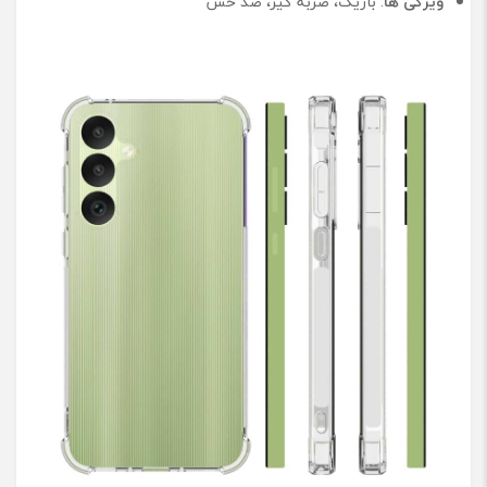
ویژگی ها
: باریک، ضربه گیر، ضد خش