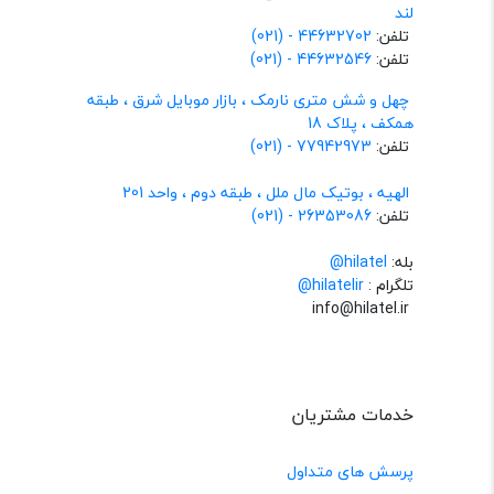
لند
تلفن:
44632702 - (021)
تلفن:
44632546 - (021)
چهل و شش متری نارمک ، بازار موبایل شرق ، طبقه
همکف ، پلاک 18
تلفن:
77942973 - (021)
الهیه ، بوتیک مال ملل ، طبقه دوم ، واحد 201
تلفن:
26353086 - (021)
بله:
hilatel@
تلگرام :
@hilatelir
info@hilatel.ir
خدمات مشتریان
پرسش های متداول