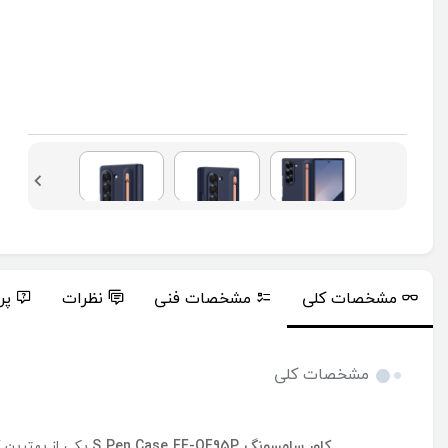
مشخصات کلی
مشخصات فنی
نظرات
پر
مشخصات کلی
کاور سامسونگ S Pen Case EF-OF95P