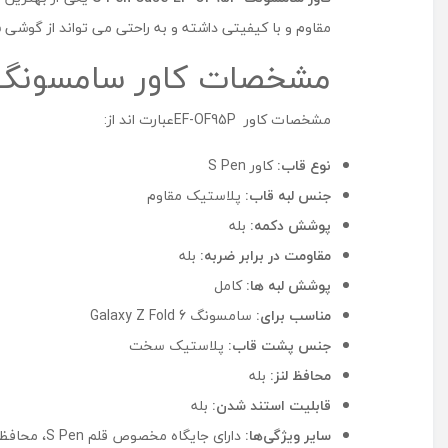
مقاوم و با کیفیتی داشته و به راحتی می تواند از گوشی ش
مشخصات کاور سامسونگ S Pen Case EF-OF95P سامسونگ axy Z Fold 6
مشخصات کاور EF-OF95Pعبارت اند از:
نوع قاب:
کاور S Pen
جنس لبه قاب:
پلاستیک مقاوم
پوشش دکمه:
بله
مقاومت در برابر ضربه:
بله
پوشش لبه ‌ها:
کامل
مناسب برای:
سامسونگ Galaxy Z Fold 6
جنس پشت قاب:
پلاستیک سخت
محافظ لنز:
بله
قابلیت استند شدن:
بله
سایر ویژگی‌ها:
دارای جایگاه مخصوص قلم S Pen، محافظت کامل از دستگاه، طراحی ارگونومیک، پشتیبانی از شارژ بی‌سیم، سبک و مقاوم