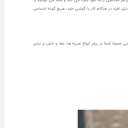
وزن بسیار سبک برخوردار بوده و به همین دلیل افراد در هنگام کار با گوشی خود، هیچ گونه احساس
اوم در ساخت این محصول، کاور EF-OF95P به راحتی می تواند از گوشی همراه شما در برابر انواع ضربه ها، خط و خش و سایر