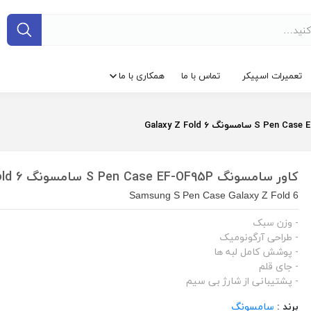
تعمیرات اسپیکر
تماس با ما
همکاری با ما
کاور سامسونگ S Pen Case EF-OF95P سامسونگ Galaxy Z Fold 6
Samsung S Pen Case Galaxy Z Fold 6
- وزن سبک
- طراحی آرگونومیک
- پوشش کامل لبه ها
- جای قلم
- پشتیبانی از شارژ بی سیم
برند :
سامسونگ