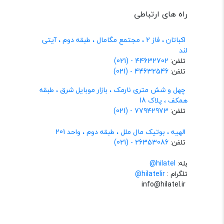
راه های ارتباطی
اکباتان ، فاز 2 ، مجتمع مگامال ، طبقه دوم ، آیتی
لند
تلفن:
44632702 - (021)
تلفن:
44632546 - (021)
چهل و شش متری نارمک ، بازار موبایل شرق ، طبقه
همکف ، پلاک 18
تلفن:
77942973 - (021)
الهیه ، بوتیک مال ملل ، طبقه دوم ، واحد 201
تلفن:
26353086 - (021)
بله:
hilatel@
تلگرام :
@hilatelir
info@hilatel.ir