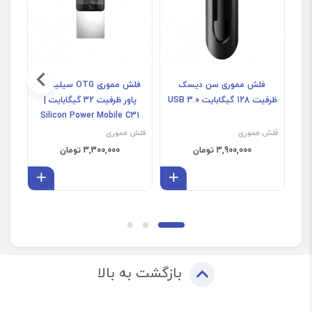
فلش مموری سن دیسک
فلش مموری OTG سیلیکون
ظرفیت 128 گیگابایت USB 3.0
پاور ظرفیت 32 گیگابایت |
31
Silicon Power Mobile C31
فلش مموری
فلش مموری
فلش 
3,900,000 تومان
3,300,000 تومان
افزودن به سبد
افزودن 
بازگشت به بالا