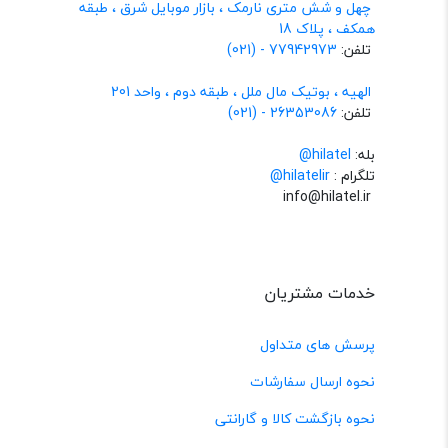
چهل و شش متری نارمک ، بازار موبایل شرق ، طبقه
همکف ، پلاک 18
تلفن:
77942973 - (021)
الهیه ، بوتیک مال ملل ، طبقه دوم ، واحد 201
تلفن:
26353086 - (021)
بله:
hilatel@
تلگرام :
@hilatelir
info@hilatel.ir
خدمات مشتریان
پرسش های متداول
نحوه ارسال سفارشات
نحوه بازگشت کالا و گارانتی