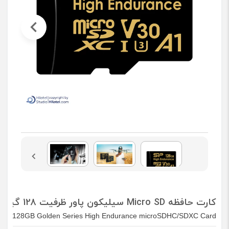
کارت حافظه Micro SD سیلیکون پاور ظرفیت 128 گیگابایت مدل High Endurance
ower 128GB Golden Series High Endurance microSDHC/SDXC Card