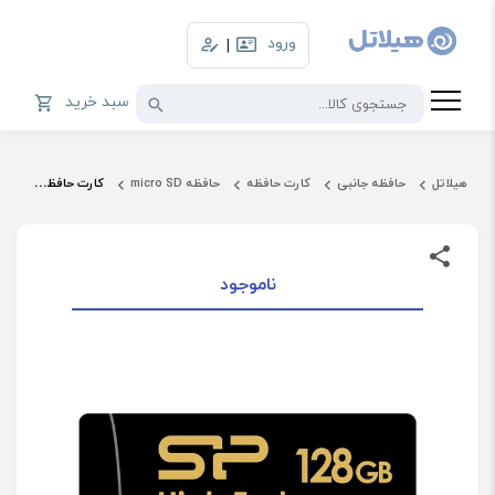
ورود
|
سبد خرید
هیلاتل
حافظه جانبی
کارت حافظه
حافظه micro SD
کارت حافظه Micro SD سیلیکون پاور ظرفیت 128 گیگابایت مدل High Endurance
ناموجود