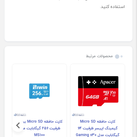
استفاده کنید.
محصولات مرتبط
حافظه  SD
کارت حافظه Micro SD
کارت حافظه Micro SD بیوین
گیمینگ اپیسر ظرفیت 64
ظرفیت 256 گیگابایت مدل
گیگابایت مدل Gaming v30
MS100