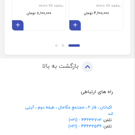
حافظه micro SD
حافظه micro SD
4,600,000 تومان
8,100,000 تومان
افزودن به سبد
افزودن 
بازگشت به بالا
راه های ارتباطی
اکباتان ، فاز 2 ، مجتمع مگامال ، طبقه دوم ، آیتی
لند
تلفن:
44632702 - (021)
تلفن:
44632546 - (021)