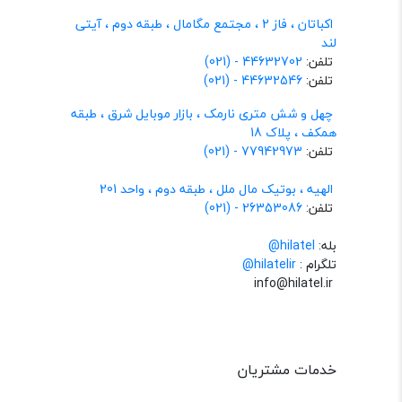
اکباتان ، فاز 2 ، مجتمع مگامال ، طبقه دوم ، آیتی
لند
تلفن:
44632702 - (021)
تلفن:
44632546 - (021)
چهل و شش متری نارمک ، بازار موبایل شرق ، طبقه
همکف ، پلاک 18
تلفن:
77942973 - (021)
الهیه ، بوتیک مال ملل ، طبقه دوم ، واحد 201
تلفن:
26353086 - (021)
بله:
hilatel@
تلگرام :
@hilatelir
info@hilatel.ir
خدمات مشتریان