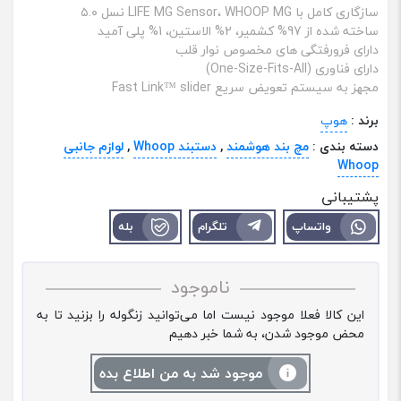
سازگاری کامل با LIFE MG Sensor، WHOOP MG نسل ۵.۰
ساخته شده از 97% کشمیر، 2% الاستین، 1% پلی ‌آمید
دارای فرورفتگی ‌های مخصوص نوار قلب
دارای فناوری (One-Size-Fits-All)
مجهز به سیستم تعویض سریع Fast Link™ slider
برند :
هوپ
دسته بندی :
مچ بند هوشمند
,
دستبند Whoop
,
لوازم جانبی
Whoop
پشتیبانی
واتساپ
تلگرام
بله
ناموجود
این کالا فعلا موجود نیست اما می‌توانید زنگوله را بزنید تا به
محض موجود شدن، به شما خبر دهیم
موجود شد به من اطلاع بده