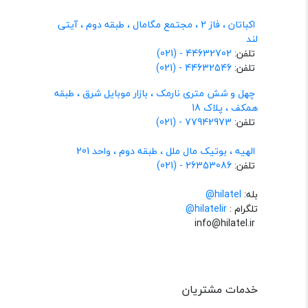
اکباتان ، فاز 2 ، مجتمع مگامال ، طبقه دوم ، آیتی
لند
تلفن:
44632702 - (021)
تلفن:
44632546 - (021)
چهل و شش متری نارمک ، بازار موبایل شرق ، طبقه
همکف ، پلاک 18
تلفن:
77942973 - (021)
الهیه ، بوتیک مال ملل ، طبقه دوم ، واحد 201
تلفن:
26353086 - (021)
بله:
hilatel@
تلگرام :
@hilatelir
info@hilatel.ir
خدمات مشتریان