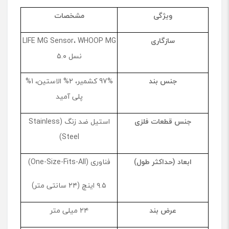
ویژگی
مشخصات
سازگاری
LIFE MG Sensor، WHOOP MG
نسل ۵.۰
جنس بند
97% کشمیر، 2% الاستین، 1%
پلی ‌آمید
جنس قطعات فلزی
استیل ضد زنگ (Stainless
Steel)
ابعاد (حداکثر طول)
فناوری (One-Size-Fits-All)
۹.۵ اینچ (۲۴ سانتی ‌متر)
عرض بند
۲۴ میلی‌ متر