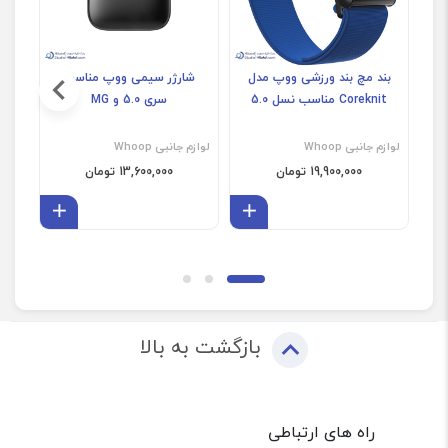
بند مچ بند ورزشی ووپ مدل
شارژر سیمی ووپ مناسب
بن
Coreknit مناسب نسل 5.0
سری 5.0 و MG
gator
لوازم جانبی Whoop
لوازم جانبی Whoop
لوازم 
19,900,000 تومان
13,600,000 تومان
افزودن به سبد
افزودن 
بازگشت به بالا
راه های ارتباطی