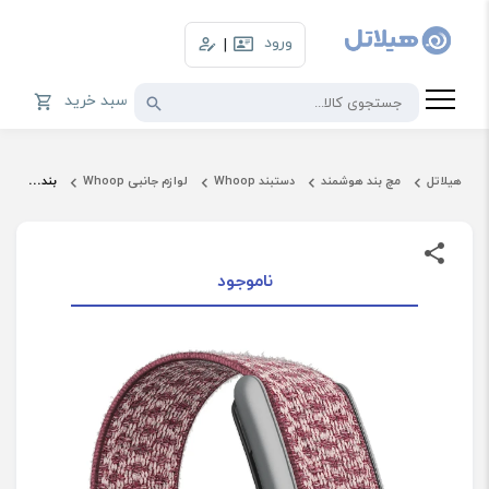
ورود
|
سبد خرید
هیلاتل
مچ بند هوشمند
دستبند Whoop
لوازم جانبی Whoop
بند مچ بند ورزشی ووپ مدل Cloudknit مناسب LIFE MG Sensor
ناموجود