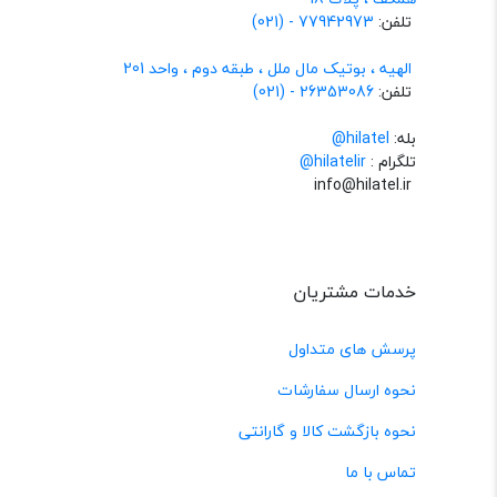
تلفن:
77942973 - (021)
الهیه ، بوتیک مال ملل ، طبقه دوم ، واحد 201
تلفن:
26353086 - (021)
بله:
hilatel@
تلگرام :
@hilatelir
info@hilatel.ir
خدمات مشتریان
پرسش های متداول
نحوه ارسال سفارشات
نحوه بازگشت کالا و گارانتی
تماس با ما