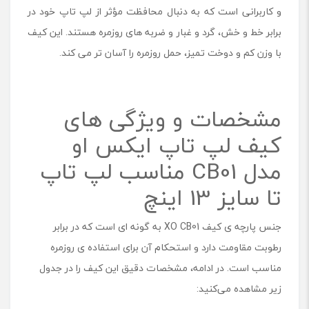
و کاربرانی است که به دنبال محافظت مؤثر از لپ تاپ خود در
1
م
برابر خط و خش، گرد و غبار و ضربه های روزمره هستند. این کیف
ن
با وزن کم و دوخت تمیز، حمل روزمره را آسان ‌تر می‌ کند.
ا
س
ب
ل
مشخصات و ویژگی های
پ
ت
کیف لپ تاپ ایکس او
ا
پ
مدل CB01 مناسب لپ تاپ
ت
ا
تا سایز 13 اینچ
س
ا
جنس پارچه‌ ی کیف XO CB01 به گونه ای است که در برابر
ی
ز
رطوبت مقاومت دارد و استحکام آن برای استفاده‌ ی روزمره
1
مناسب است. در ادامه، مشخصات دقیق این کیف را در جدول
3
ا
زیر مشاهده می‌کنید:
ی