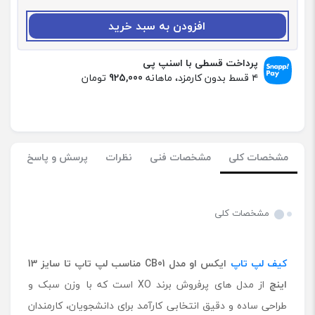
د
:
افزودن به سبد خرید
ک
ی
ف
پرداخت قسطی با اسنپ پی
ل
۴ قسط بدون کارمزد، ماهانه
925,000
تومان
پ
ت
ا
پ
ا
مشخصات کلی
مشخصات فنی
نظرات
پرسش و پاسخ
ی
ک
س
ا
مشخصات کلی
و
م
د
کیف لپ تاپ
ایکس او مدل
CB01
مناسب لپ تاپ تا سایز 13
ل
C
اینچ
از مدل های پرفروش برند XO است که با وزن سبک و
B
طراحی ساده و دقیق انتخابی کارآمد برای دانشجویان، کارمندان
0