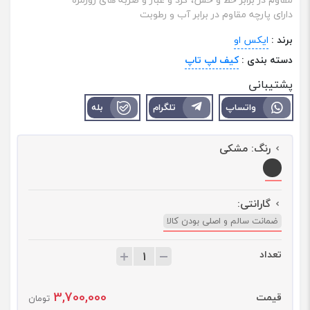
دارای پارچه مقاوم در برابر آب و رطوبت
برند :
ایکس او
دسته بندی :
کیف لپ تاپ
پشتیبانی
واتساپ
تلگرام
بله
رنگ:
مشکی
گارانتی:
ضمانت سالم و اصلی بودن کالا
تعداد
ت
ع
د
3,700,000
قیمت
ا
تومان