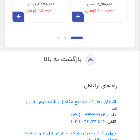
8,910,000 تومان
8,455,000 تومان
9,900,000 تومان
9,500,000 تومان
افزودن به سبد
افزودن 
بازگشت به بالا
راه های ارتباطی
اکباتان ، فاز 2 ، مجتمع مگامال ، طبقه دوم ، آیتی
لند
تلفن:
44632702 - (021)
تلفن:
44632546 - (021)
چهل و شش متری نارمک ، بازار موبایل شرق ، طبقه
همکف ، پلاک 18