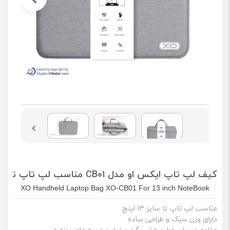
کیف لپ تاپ ایکس او مدل CB01 مناسب لپ تاپ تا سایز 13 اینچ
XO Handheld Laptop Bag XO-CB01 For 13 inch NoteBook
مناسب لپ تاپ تا سایز 13 اینچ
دارای وزن سبک و طراحی ساده
مقاوم در برابر خط و خش، گرد و غبار و ضربه های روزمره