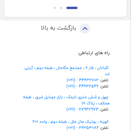
بازگشت به بالا
راه های ارتباطی
اکباتان ، فاز 2 ، مجتمع مگامال ، طبقه دوم ، آیتی
لند
تلفن:
44632702 - (021)
تلفن:
44632546 - (021)
چهل و شش متری نارمک ، بازار موبایل شرق ، طبقه
همکف ، پلاک 18
تلفن:
77942973 - (021)
الهیه ، بوتیک مال ملل ، طبقه دوم ، واحد 201
تلفن:
26353086 - (021)