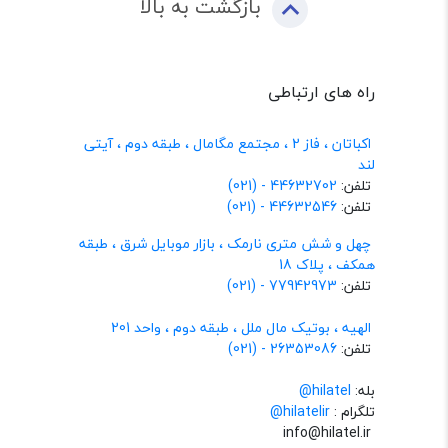
بازگشت به بالا
راه های ارتباطی
اکباتان ، فاز 2 ، مجتمع مگامال ، طبقه دوم ، آیتی
لند
تلفن:
44632702 - (021)
تلفن:
44632546 - (021)
چهل و شش متری نارمک ، بازار موبایل شرق ، طبقه
همکف ، پلاک 18
تلفن:
77942973 - (021)
الهیه ، بوتیک مال ملل ، طبقه دوم ، واحد 201
تلفن:
26353086 - (021)
بله:
hilatel@
تلگرام :
@hilatelir
info@hilatel.ir