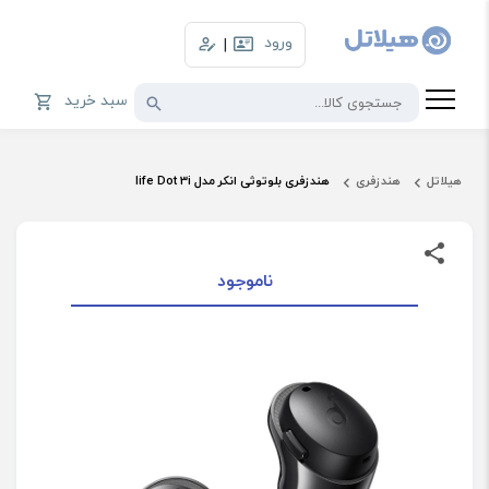
ورود
|
سبد خرید
هیلاتل
هندزفری
هندزفری بلوتوثی انکر مدل life Dot 3i
ناموجود