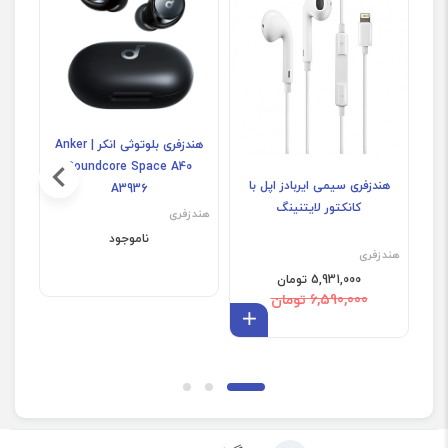
هندزفری بلوتوثی انکر | Anker
Soundcore Space A40
هندزفری سیمی ایربادز اپل با
A3936
کانکتور لایتنینگ
هندزفری
هندز
ناموجود
هندزفری
5,931,000 تومان
6,590,000 تومان
افزودن به سبد