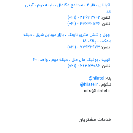
اکباتان ، فاز 2 ، مجتمع مگامال ، طبقه دوم ، آیتی
لند
تلفن:
44632702 - (021)
تلفن:
44632546 - (021)
چهل و شش متری نارمک ، بازار موبایل شرق ، طبقه
همکف ، پلاک 18
تلفن:
77942973 - (021)
الهیه ، بوتیک مال ملل ، طبقه دوم ، واحد 201
تلفن:
26353086 - (021)
بله:
hilatel@
تلگرام :
@hilatelir
info@hilatel.ir
خدمات مشتریان