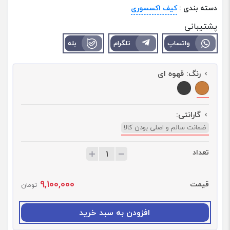
دسته بندی :
کیف اکسسوری
پشتیبانی
واتساپ
تلگرام
بله
رنگ:
قهوه ای
گارانتی:
ضمانت سالم و اصلی بودن کالا
تعداد
ت
ع
د
9,100,000
قیمت
ا
تومان
د
:
افزودن به سبد خرید
ک
ی