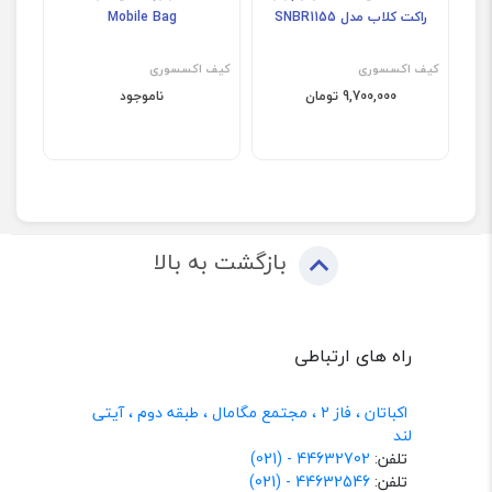
راکت کلاب مدل SNBR1155
Mobile Bag
کیف اکسسوری
کیف اکسسوری
9,700,000 تومان
ناموجود
بازگشت به بالا
راه های ارتباطی
اکباتان ، فاز 2 ، مجتمع مگامال ، طبقه دوم ، آیتی
لند
تلفن:
44632702 - (021)
تلفن:
44632546 - (021)