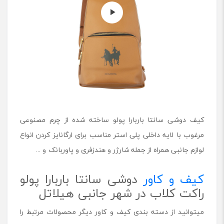
ر
ا
ک
ت
ک
ل
ا
ب
م
د
ل
کیف دوشی سانتا باربارا پولو ساخته شده از چرم مصنوعی
S
N
مرغوب با لایه داخلی پلی استر مناسب برای ارگانایز کردن انواع
B
لوازم جانبی همراه از جمله شارژر و هندزفری و پاوربانک و ...
R
2
2
کیف و کاور
دوشی سانتا باربارا پولو
1
راکت کلاب در شهر جانبی هیلاتل
1
میتوانید از دسته بندی کیف و کاور دیگر محصولات مرتبط را