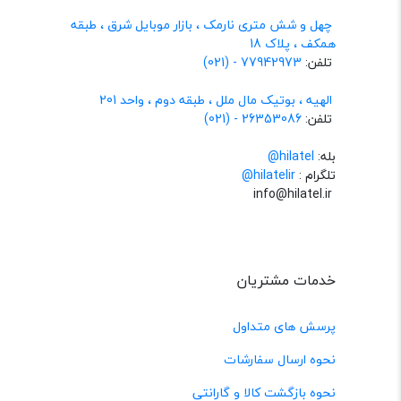
چهل و شش متری نارمک ، بازار موبایل شرق ، طبقه
همکف ، پلاک 18
تلفن:
77942973 - (021)
الهیه ، بوتیک مال ملل ، طبقه دوم ، واحد 201
تلفن:
26353086 - (021)
بله:
hilatel@
تلگرام :
@hilatelir
info@hilatel.ir
خدمات مشتریان
پرسش های متداول
نحوه ارسال سفارشات
نحوه بازگشت کالا و گارانتی