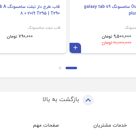
کاور Outdoor سامسونگ galaxy tab s9
قاب طرح د
8.0 2019 T295 | T290
plu
مسونگ
قاب تبلت سامسونگ
9,500,000 تومان
790,000 تومان
10,000,000 تومان
افزودن به سبد
بازگشت به بالا
خدمات مشتریان
صفحات مهم