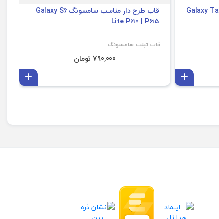
ار تبلت سامسونگ Galaxy Tab A
قاب طرح دار مناسب سامسونگ Galaxy S6
9
Lite P610 | P615
قاب تبلت سامسونگ
قا
790,000 تومان
افزودن به سبد
افزودن