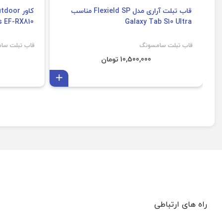
قاب تبلت آراری مدل Flexield SP مناسب
s EF-RX810
Galaxy Tab S10 Ultra
قاب تبلت سامسونگ
قاب تبلت سا
10,500,000 تومان
افزودن به سبد
راه های ارتباطی