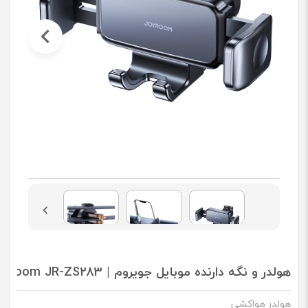
هولدر و نگه دارنده موبایل جویروم | Joyroom JR-ZS283
هولدر هواکشی