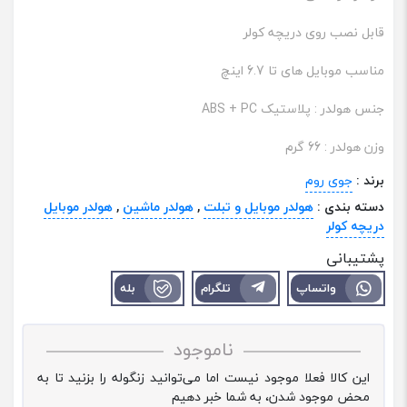
قابل نصب روی دریچه کولر
مناسب موبایل های تا 6.7 اینچ
جنس هولدر : پلاستیک ABS + PC
وزن هولدر : 66 گرم
برند :
جوی روم
دسته بندی :
هولدر موبایل و تبلت
,
هولدر ماشین
,
هولدر موبایل
دریچه کولر
پشتیبانی
واتساپ
تلگرام
بله
ناموجود
این کالا فعلا موجود نیست اما می‌توانید زنگوله را بزنید تا به
محض موجود شدن، به شما خبر دهیم