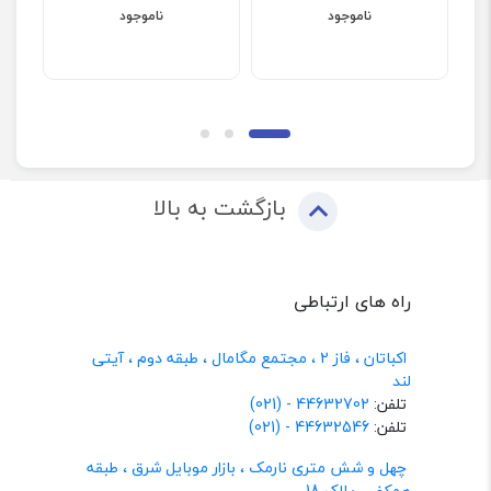
ناموجود
ناموجود
بازگشت به بالا
راه های ارتباطی
اکباتان ، فاز 2 ، مجتمع مگامال ، طبقه دوم ، آیتی
لند
تلفن:
44632702 - (021)
تلفن:
44632546 - (021)
چهل و شش متری نارمک ، بازار موبایل شرق ، طبقه
همکف ، پلاک 18