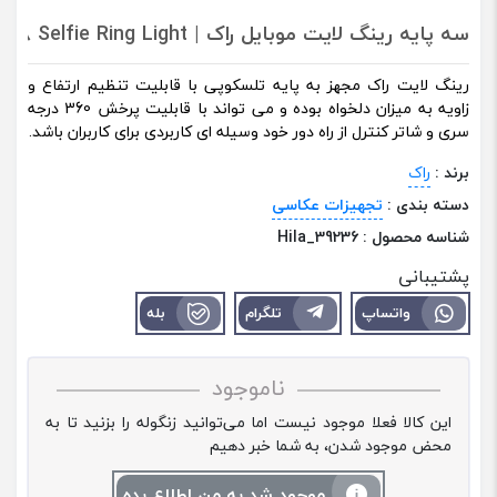
سه پایه رینگ لایت موبایل راک | Rock RPH0948 Selfie Ring Light
رینگ لایت راک مجهز به پایه‌ تلسکوپی با قابلیت تنظیم ارتفاع و
زاویه به میزان دلخواه بوده و می تواند با قابلیت پرخش 360 درجه
سری و شاتر کنترل از راه دور خود وسیله ای کاربردی برای کاربران باشد.
برند :
راک
دسته بندی :
تجهیزات عکاسی
شناسه محصول :
Hila_39236
پشتیبانی
واتساپ
تلگرام
بله
ناموجود
این کالا فعلا موجود نیست اما می‌توانید زنگوله را بزنید تا به
محض موجود شدن، به شما خبر دهیم
موجود شد به من اطلاع بده