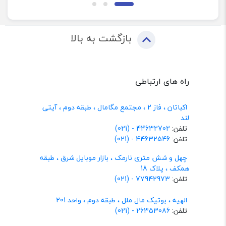
بازگشت به بالا
راه های ارتباطی
اکباتان ، فاز 2 ، مجتمع مگامال ، طبقه دوم ، آیتی
لند
تلفن:
44632702 - (021)
تلفن:
44632546 - (021)
چهل و شش متری نارمک ، بازار موبایل شرق ، طبقه
همکف ، پلاک 18
تلفن:
77942973 - (021)
الهیه ، بوتیک مال ملل ، طبقه دوم ، واحد 201
تلفن:
26353086 - (021)