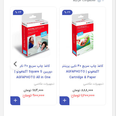
محصولات مرتبط
24 %
26 %
کاغذ چاپ سریع 40 تایی پرینتر
کاغذ چاپ سریع 20 تایی
آگفافوتو | AGFAPHOTO
دوربین Square S آگفافوتو |
تجهی
AGFAPHOTO All in One
Cartridge & Paper
Cartridge
تجهیزات عکاسی
تجهیزات عکاسی
888,000 تومان
684,000 تومان
1,200,000 تومان
900,000 تومان
افزودن به سبد
افزودن 