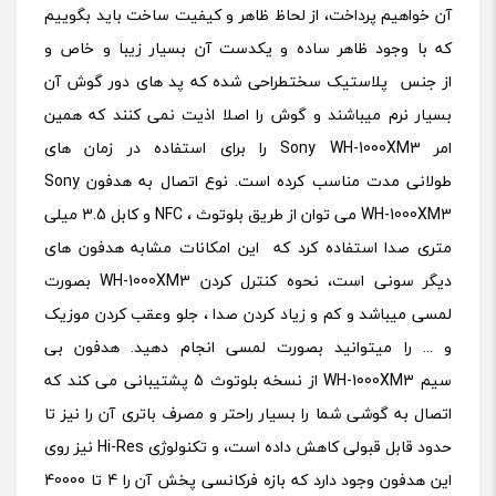
آن خواهیم پرداخت، از لحاظ ظاهر و کیفیت ساخت باید بگوییم
که با وجود ظاهر ساده و یکدست آن بسیار زیبا و خاص و
از جنس پلاستیک سختطراحی شده که پد های دور گوش آن
بسیار نرم میباشند و گوش را اصلا اذیت نمی کنند که همین
امر Sony WH-1000XM3 را برای استفاده در زمان های
طولانی مدت مناسب کرده است.
نوع اتصال به هدفون Sony
WH-1000XM3 می توان از طریق بلوتوث ، NFC و کابل 3.5 میلی
متری صدا استفاده کرد که این امکانات مشابه هدفون های
دیگر سونی است، نحوه کنترل کردن WH-1000XM3 بصورت
لمسی میباشد و کم و زیاد کردن صدا ، جلو وعقب کردن موزیک
و ... را میتوانید بصورت لمسی انجام دهید.
هدفون بی
سیم WH-1000XM3 از نسخه بلوتوث 5 پشتیبانی می کند که
اتصال به گوشی شما را بسیار راحتر و مصرف باتری آن را نیز تا
حدود قابل قبولی کاهش داده است، و تکنولوژی Hi-Res نیز روی
این هدفون وجود دارد که بازه فرکانسی پخش آن را 4 تا 40000