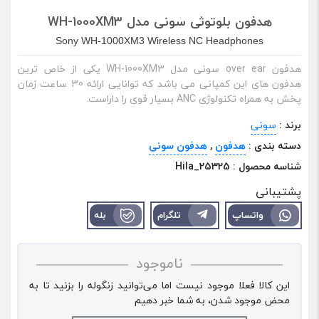
هدفون بلوتوثی سونی مدل WH-1000XM3
Sony WH-1000XM3 Wireless NC Headphones
هدفون over ear سونی مدل WH-1000XM3 یکی از خاص ترین
هدفون های این کمپانی می باشد که توانایی ارائه 30 ساعت زمان
پخش به همراه تکنولوژی ANC بسیار قوی را داراست.
برند :
سونی
دسته بندی :
هدفون
,
هدفون سونی
شناسه محصول :
Hila_25325
پشتیبانی
واتساپ
تلگرام
بله
ناموجود
این کالا فعلا موجود نیست اما می‌توانید زنگوله را بزنید تا به
محض موجود شدن، به شما خبر دهیم