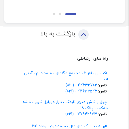
بازگشت به بالا
راه های ارتباطی
اکباتان ، فاز 2 ، مجتمع مگامال ، طبقه دوم ، آیتی
لند
تلفن:
44632702 - (021)
تلفن:
44632546 - (021)
چهل و شش متری نارمک ، بازار موبایل شرق ، طبقه
همکف ، پلاک 18
تلفن:
77942973 - (021)
الهیه ، بوتیک مال ملل ، طبقه دوم ، واحد 201