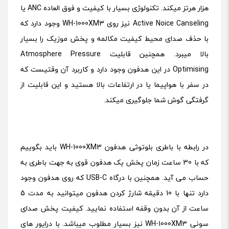
هزار هرتز میکند. تکنولوژی بسیار با کیفیت و فوق العاده ANC یا
Active Noice Canseling نیز روی WH-1000XM3 وجود دارد که
با حذف صدای محیط کیفیت مکالمه و پخش موزیک را بسیار
بالا میبرد. همچنین قابلیت Atmosphere Pressure
Optimising در این هدفون وجود دارد و کاربرد آن وقتیست که
در سفر با هواپیما یا در ارتفاعات بالا هستید و این قابلیت از
گرفتگی گوش شما جلوگیری میکند.
در رابطه با باطری بلوتوثی هدفون WH-1000XM3 باید بگوییم
که با 30 ساعت زمان پخش یک هدفون قوی به جهت باطری به
حساب می آید. همچنین با درگاه USB-C که روی هدفون وجود
دارد تنها با 10 دقیقه شارژ کردن هدفون میتوانید به مدت 5
ساعت از آن بدون وقفه استفاده نمایید.
کیفیت پخش صدای
سونی WH-1000XM3 نیز بسیار مطلوب میباشد. با درایور های