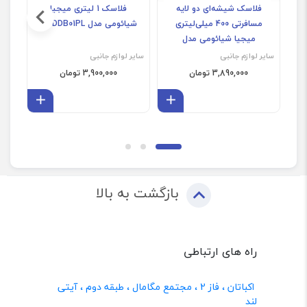
فلاسک شیشه‌ای دو لایه
فلاسک 1 لیتری میجیا
ض
مسافرتی 400 میلی‌لیتری
شیائومی مدل MJDDB01PL
میجیا شیائومی مدل
MJBLB01PL
سایر لوازم جانبی
سایر لوازم جانبی
سایر 
3,890,000 تومان
3,900,000 تومان
افزودن به سبد
افزودن 
بازگشت به بالا
راه های ارتباطی
اکباتان ، فاز 2 ، مجتمع مگامال ، طبقه دوم ، آیتی
لند