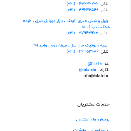
تلفن:
44632702 - (021)
تلفن:
44632546 - (021)
چهل و شش متری نارمک ، بازار موبایل شرق ، طبقه
همکف ، پلاک 18
تلفن:
77942973 - (021)
الهیه ، بوتیک مال ملل ، طبقه دوم ، واحد 201
تلفن:
26353086 - (021)
بله:
hilatel@
تلگرام :
@hilatelir
info@hilatel.ir
خدمات مشتریان
پرسش های متداول
نحوه ارسال سفارشات