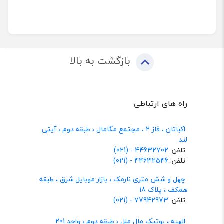
بازگشت به بالا
راه های ارتباطی
اکباتان ، فاز 2 ، مجتمع مگامال ، طبقه دوم ، آیتی
لند
تلفن:
44632702 - (021)
تلفن:
44632546 - (021)
چهل و شش متری نارمک ، بازار موبایل شرق ، طبقه
همکف ، پلاک 18
تلفن:
77942973 - (021)
الهیه ، بوتیک مال ملل ، طبقه دوم ، واحد 201