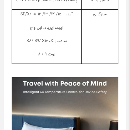
سازگاری
آیفون 15/ 14/ 13/ 12 /11 /SE/X
آیپد، ایرپاد، اپل واچ
سامسونگ S8/ S9/ S10
نوت 9 / 8