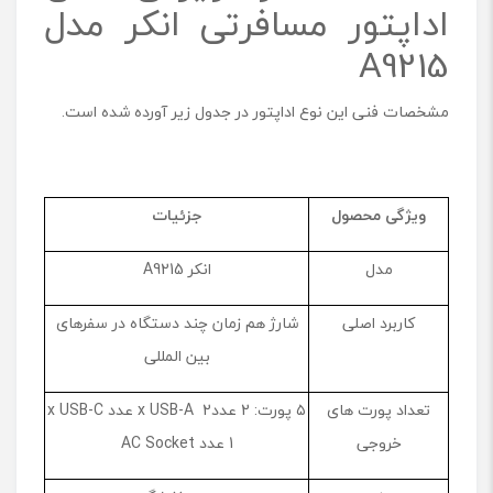
اداپتور مسافرتی انکر مدل
A9215
مشخصات فنی این نوع اداپتور در جدول زیر آورده شده است.
ویژگی محصول
جزئیات
مدل
انکر A9215
کاربرد اصلی
شارژ هم‌ زمان چند دستگاه در سفرهای
بین ‌المللی
تعداد پورت ‌های
۵ پورت: 2 عددx USB-A 2 عدد x USB-C
خروجی
1 عدد AC Socket