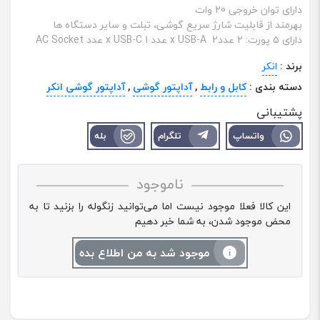
دارای توان خروجی 20 وات
بهرمند از قابلیت شارژ سریع گوشی، تبلت و سایر دستگاه ها
دارای ۵ پورت: 2 عددx USB-A 2 عدد x USB-C 1 عدد AC Socket
برند :
انکر
دسته بندی :
کابل و رابط
,
آداپتور گوشی
,
آداپتور گوشی انکر
پشتیبانی
واتساپ
تلگرام
بله
ناموجود
این کالا فعلا موجود نیست اما می‌توانید زنگوله را بزنید تا به
محض موجود شدن، به شما خبر دهیم
موجود شد به من اطلاع بده