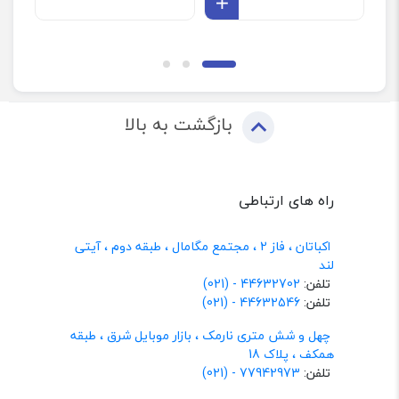
افزودن به سبد
بازگشت به بالا
راه های ارتباطی
اکباتان ، فاز 2 ، مجتمع مگامال ، طبقه دوم ، آیتی
لند
تلفن:
44632702 - (021)
تلفن:
44632546 - (021)
چهل و شش متری نارمک ، بازار موبایل شرق ، طبقه
همکف ، پلاک 18
تلفن:
77942973 - (021)