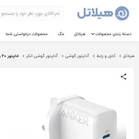
دسته بندی محصولات
هیلاتل
مگ
محصولات درخواستی شما
هیلاتل
کابل و رابط
آداپتور گوشی
آداپتور گوشی انکر
اداپتور 20 وات انکر مدل B2347 سه پین همراه با کابل