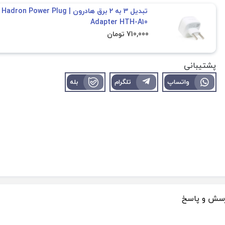
تبدیل 3 به 2 برق هادرون | Hadron Power Plug
Adapter HTH-A10
710,000 تومان
پشتیبانی
واتساپ
تلگرام
بله
سش و پاسخ