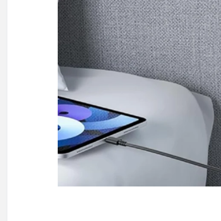
ک
ا
ب
ل