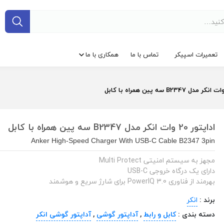
تعمیرات اسپیکر
تماس با ما
همکاری با ما
اداپتور 20 وات انکر مدل B2347 سه پین همراه با کابل
Anker High-Speed Charger With USB-C Cable B2347 3pin
مجهز به سیستم امنیتی Multi Protect
دارای یک درگاه خروجی USB-C
بهرمند از فناوری PowerIQ 3.0 برای شارژ سریع و هوشمند
برند :
انکر
دسته بندی :
کابل و رابط
,
آداپتور گوشی
,
آداپتور گوشی انکر