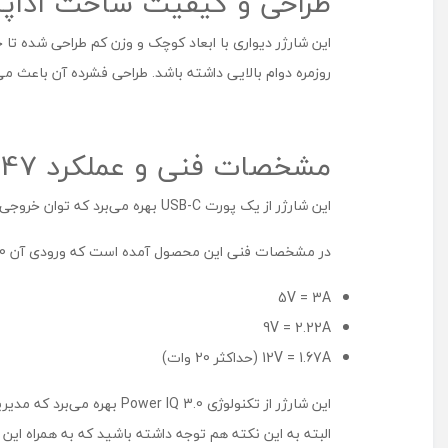
طراحی و کیفیت ساخت اداپتور 47
این شارژر دیواری با ابعاد کوچک و وزن کم طراحی شده تا 
روزمره دوام بالایی داشته باشد. طراحی فشرده آن باعث می‌
مشخصات فنی و عملکرد B2347
این شارژر از یک پورت USB-C بهره می‌برد که توان خروجی ۲۰ وات را ارائه می‌کند؛ این مقدار توان مناسبی برای شارژ سریع بسیاری از گوشی‌ها و دستگاه‌های مدرن محسوب می‌شود.
در مشخصات فنی این محصول آمده است که ورودی آن 100-240V ~ 0.6A 50-60Hz بوده و خروجی نیز در ولتاژهای مختلف به‌صورت زیر تنظیم می‌شود:
5V = 3A
9V = 2.22A
12V = 1.67A (حداکثر 20 وات)
این شارژر از تکنولوژی 3.0
البته به این نکته هم توجه داشته باشید که به همراه این شارژر، یک کابل USB-C به طول ۱.۵ متر عرضه می‌شود که برای استفا