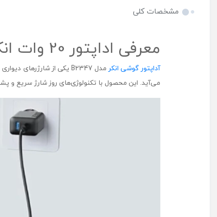
مشخصات کلی
معرفی اداپتور 20 وات انکر مدل B2347 سه پین همراه با کابل
آداپتور گوشی انکر
مدل B2347 یکی از شارژرهای 
می‌آید. این محصول با تکنولوژی‌های روز شارژ سریع و پشتی