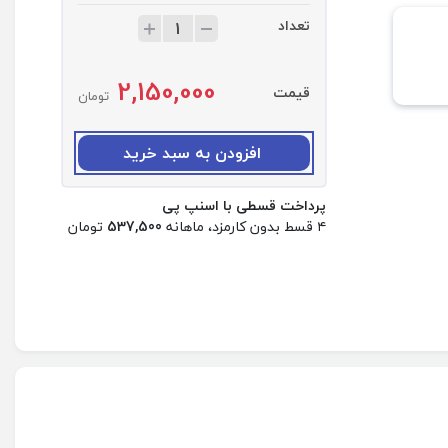
تعداد
ت
ع
د
2,150,000
ا
قیمت
تومان
د
:
ا
افزودن به سبد خرید
د
ا
پرداخت قسطی با اسنپ پی
پ
۴ قسط بدون کارمزد، ماهانه
537,500
تومان
ت
و
ر
2
0
و
ا
ت
ا
ن
ک