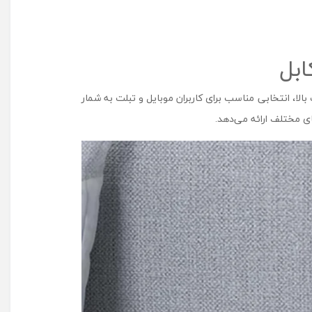
ر
م
د
ل
B
2
یت بالا، انتخابی مناسب برای کاربران موبایل و تبلت به شمار
3
4
ای مختلف ارائه می‌دهد.
7
س
ه
پ
ی
ن
ه
م
ر
ا
ه
ب
ا