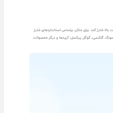
یواری B2347 قادر است بسیاری از گوشی‌های هوشمند، تبلت‌ها و گجت‌های هوشمند با پورت USB-C را با سرعت بالا شارژ کند. برای مثال، براساس استانداردهای شارژ
 سامسونگ گلکسی، گوگل پیکسل، آیپدها و دیگر محصولات