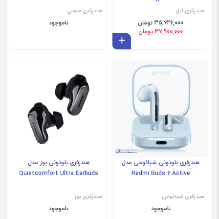
هندزفری اپل
هندزفری سونی
35,626,000 تومان
ناموجود
37,900,000 تومان
افزودن به سبد
هندزفری بلوتوثی شیائومی مدل
هندزفری بلوتوثی بوز مدل
Quietcomfort Ultra Earbuds
Redmi Buds 6 Active
هندزفری شیائومی
هندزفری بوز
ناموجود
ناموجود