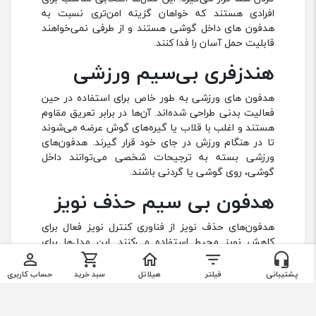
افرادی هستند که خواهان گزینه امن‌تری نسبت به
هدفون های داخل گوشی هستند و از طرفی نمی‌خواهند
قابلیت حمل آسان را فدا کنند.
هندزفری بی‌سیم ورزشی
هدفون های ورزشی به طور خاص برای استفاده در حین
فعالیت بدنی طراحی شده‌اند. آن‌ها در برابر تعریق مقاوم
هستند و اغلب با قلاب یا گیره‌های گوش عرضه می‌شوند
تا در هنگام ورزش در جای خود قرار گیرند. هدفون‌های
ورزشی بسته به ترجیحات شخصی می‌توانند داخل
گوشی، روی گوشی یا گردنی باشند.
هدفون بی سیم حذف نویز
هدفون‌های حذف نویز از فناوری کنترل نویز فعال برای
کاهش نویز محیط استفاده می‌کنند. این مدل‌ها برای
استفاده در محیط‌های پر سر و صدا، مانند هواپیما یا
×
×
فیلترها
تماس با ما
دفاتر شلوغ ایده‌آل هستند. هدفون‌های حذف نویز
پشتیبانی
فیلتر
هیلاتل
سبد خرید
حساب کاربری
می‌توانند در گوشی یا روی گوشی باشند.
فیلتر محصولات
09365518199