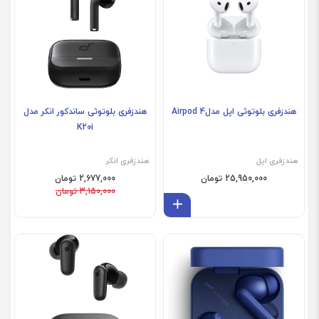
هندزفری بلوتوثی اپل مدلAirpod 4
هندزفری بلوتوثی ساندکور انکر مدل
K20i
هندزفری اپل
هندزفری انکر
25,950,000 تومان
2,677,000 تومان
3,150,000 تومان
افزودن به سبد
فروش ویژه
فروش ویژه