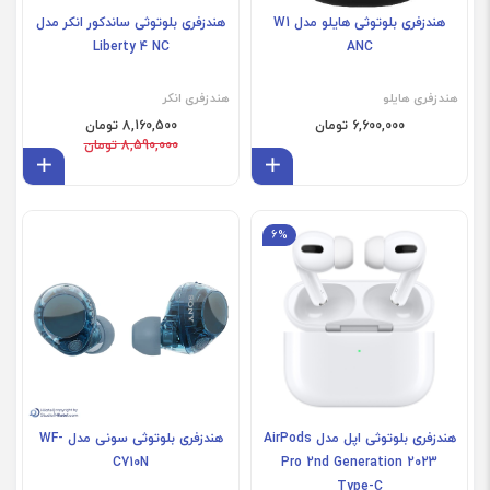
هندزفری بلوتوثی هایلو مدل W1
هندزفری بلوتوثی ساندکور انکر مدل
Liberty 4 NC
ANC
هندزفری هایلو
هندزفری انکر
6,600,000 تومان
8,160,500 تومان
8,590,000 تومان
افزودن به سبد
افز
6%
فروش ویژه
هندزفری بلوتوثی اپل مدل AirPods
هندزفری بلوتوثی سونی مدل WF-
C710N
Pro 2nd Generation 2023
Type-C