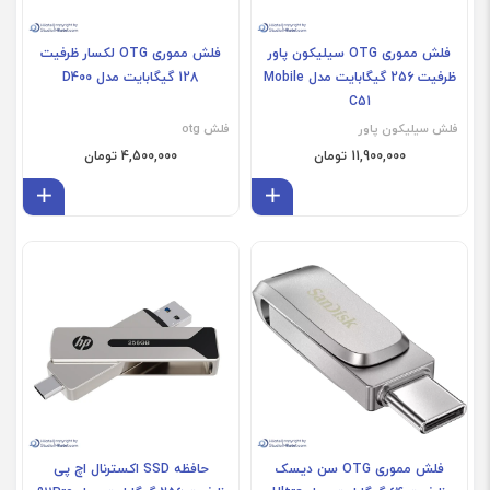
فلش مموری OTG سیلیکون پاور
فلش مموری OTG لکسار ظرفیت
ظرفیت 256 گیگابایت مدل Mobile
128 گیگابایت مدل D400
C51
فلش سیلیکون پاور
فلش otg
11,900,000 تومان
4,500,000 تومان
افزودن به سبد
افز
فلش مموری OTG سن دیسک
حافظه SSD اکسترنال اچ پی