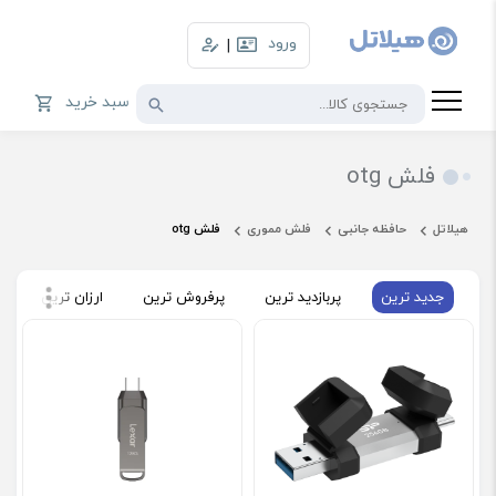
ورود
|
سبد خرید
فلش otg
هیلاتل
حافظه جانبی
فلش مموری
فلش otg
جدید ترین
پربازدید ترین
پرفروش ترین
ارزان ترین
گ