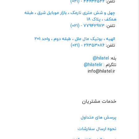
تلفن:
44632546 - (021)
چهل و شش متری نارمک ، بازار موبایل شرق ، طبقه
همکف ، پلاک 18
تلفن:
77942973 - (021)
الهیه ، بوتیک مال ملل ، طبقه دوم ، واحد 201
تلفن:
26353086 - (021)
بله:
hilatel@
تلگرام :
@hilatelir
info@hilatel.ir
خدمات مشتریان
پرسش های متداول
نحوه ارسال سفارشات