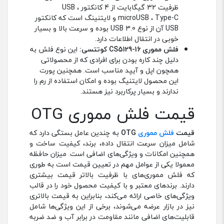
ظرفیت 32 گیگابایت از 4 کانکتور USB ،
microUSB ، Type-C و لایتنینگ است که کانکتور
USB آن از نوع USB 3.0 بوده و سرعت بالا و بسیار
خوبی در انتقال اطلاعات دارد.
فلش مموری
CS5129-16
کوتتسی:
این نوع فلش به
دلیل چند کاره بودن برای افرادی که از محصولاتی
همچون اپل و آیپد مناسب است. همچنین پورت
این محصول لایتنیگ بوده و امکان استفاده از رم را
ندارند و بسیار پرکاربرد نیز هستند.
قیمت فلش مموری OTG
قیمت
فلش مموری
OTG
به چندین عامل بستگی دارد که
شامل میزان سرعت انتقال داده‌، برند، کیفیت ساخت و
همچنین امکانات و ویژگی‌های اضافی است. میزان حافظه
معمولا یکی از عوامل مهم در تعیین قیمت است به طوری
که فلش مموری‌های با ظرفیت بالاتر قیمت بیشتری
دارند. برندهای معتبر و با کیفیت محصول خود را در قالب
ویژگی‌های خاصی ارائه می‌کند، بنابراین به قیمت بالاتری
نیز در بازار عرضه می‌شوند، برخی از این ویژگی‌ها شامل
قابلیت‌های اضافی مانند مقاومت در برابر آب و ضد ضربه