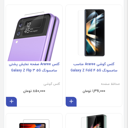
گلس گوشی Araree مناسب
گلس Araree صفحه نمایش پشتی
سامسونگ Galaxy Z Fold 4 5G
سامسونگ Galaxy Z Flip 3 5G
محافظ صفحه
گلس گوشی
1,491,000 تومان
850,000 تومان
افزودن به سبد
افز