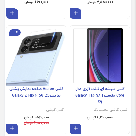
3,550,000 تومان
1,600,000 تومان
افزودن به سبد
افز
Galaxy Z Flip 4
22%
گلس شیشه ای تبلت آراری مدل
گلس Araree صفحه نمایش پشتی
Core مناسب Galaxy Tab S8 |
سامسونگ Galaxy Z Flip 4 5G
S9
گلس گوشی سامسونگ
گلس گوشی
4,300,000 تومان
1,560,000 تومان
2,000,000 تومان
افزودن به سبد
افز