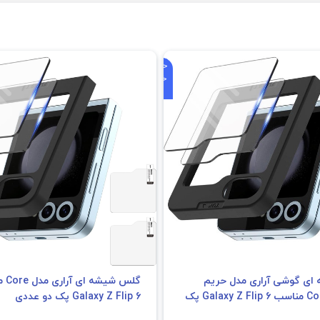
گلس TPU گوشی آراری مدل Pure مناسب Galaxy Z Fold 6
ویژگی
مشخصات
جنس محافظ
TPU (ترموپلاستیک پلی‌یورتان)
نوع
گلس نرم و منعطف
مناسب برای ضربات سبک و جلوگیری 
مقاومت در برابر ضربه
خراش
جلوگیری از ایجاد خط و خش
بله، طراحی مقاوم در برابر خراش‌های روز
جلوگیری از انعکاس نور
خیر، طراحی شفاف و حساس
پوشش تمام صفحه
بله، پوشش کامل صفحه نمایش
میزان سختی نصب
آسان و سریع
مناسب برای
Samsung Galaxy Z Fold 6