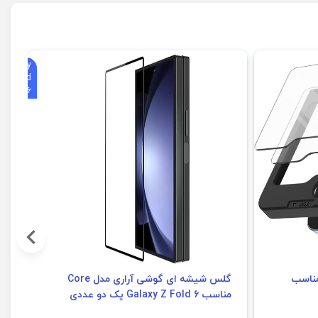
از
مره