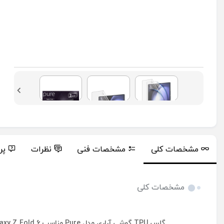
مشخصات کلی
مشخصات فنی
نظرات
پر
مشخصات کلی
گلس TPU گوشی آراری مدل Pure مناسب Galaxy Z Fold 6 پک دو عددی