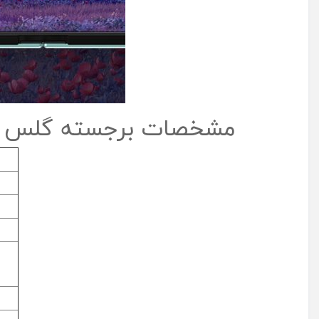
با این حال، مقاومت این
گلس گوشی
در برابر ضربات س
ضدانعکاس نور است، که ممکن است در محیط‌ های پرنور بازت