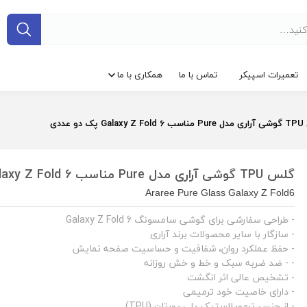
تعمیرات اسپیکر
تماس با ما
همکاری با ما
ک دو عددی
گلس TPU گوشی آراری مدل Pure مناسب Galaxy Z Fold 6 پک دو عددی
Araree Pure Glass Galaxy Z Fold6
- طراحی سفارشی برای گوشی سامسونگ Galaxy Z Fold 6
- سازگار با سایر محصولات برند آراری
- حفظ عملکرد روان، شفافیت و حساسیت صفحه نمایش
- - ضد ضربه سبک و خط و خش روزانه
- تشخیص عالی اثر انگشت
- دارای خاصیت خود ترمیمی
- از جنس ترموپلاستیک پلی یورتان (TPU)