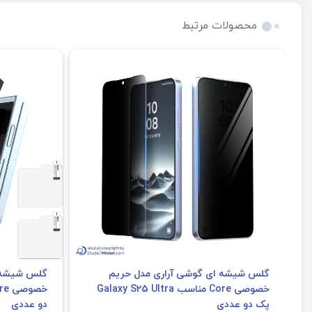
مشخصات برجسته گلس TPU گوشی آراری مدل Pure