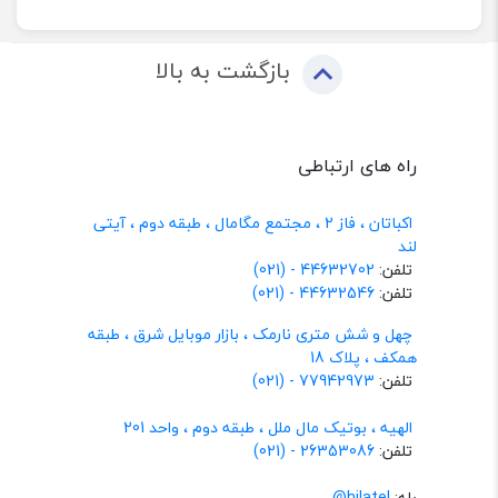
بازگشت به بالا
راه های ارتباطی
اکباتان ، فاز 2 ، مجتمع مگامال ، طبقه دوم ، آیتی
لند
تلفن:
44632702 - (021)
تلفن:
44632546 - (021)
چهل و شش متری نارمک ، بازار موبایل شرق ، طبقه
همکف ، پلاک 18
تلفن:
77942973 - (021)
الهیه ، بوتیک مال ملل ، طبقه دوم ، واحد 201
تلفن:
26353086 - (021)
بله:
hilatel@