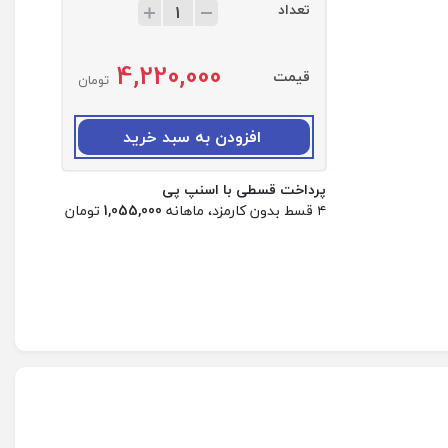
تعداد
ت
ع
د
4,220,000
ا
قیمت
تومان
د
:
ک
افزودن به سبد خرید
ی
ف
پرداخت قسطی با اسنپ پی
ک
۴ قسط بدون کارمزد، ماهانه
1,055,000
تومان
ر
ا
س
ب
ا
د
ی
P
O
S
O