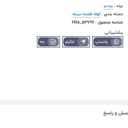
برند :
پوسو
دسته بندی :
کوله قفسه سینه
شناسه محصول :
Hila_53797
پشتیبانی
واتساپ
تلگرام
بله
سش و پاسخ