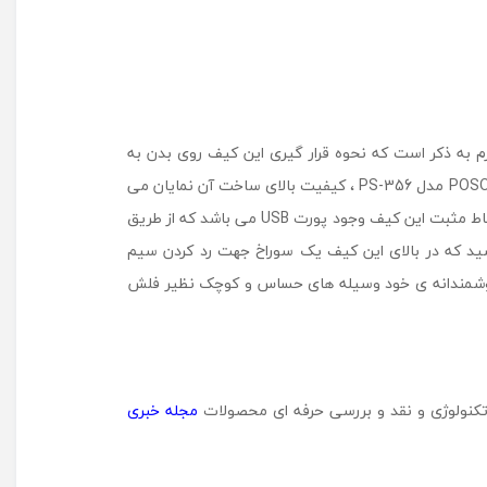
م
د
ل
P
S
-
3
 به ذکر است که نحوه قرار گیری این کیف روی بدن به
5
6
صورت کراس بادی بوده و هنگام استفاده حس خوبی را به شما منتقل می کند ، همچنین هنگام باز و بسته کردن زیپ کیف کراس بادی POSO مدل PS-356 ، کیفیت بالای ساخت آن نمایان می
شود. از این کیف جهت حمل لوازم جانبی مانند : انواع شارژر ، پاوربانک ، فلش ، هارد اکسترنال و هندزفری می توان استفاده کرد.یکی از نقاط مثبت این کیف وجود پورت USB می باشد که از طریق
لبته توجه داشته باشید که در بالای این کیف یک سوراخ جهت رد کردن سیم
حی هوشمندانه ی خود وسیله های حساس و کوچک نظیر فلش
 تکنولوژی و نقد و بررسی حرفه ای محصولات
مجله خبری