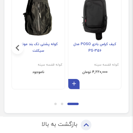
کیف کراس بادی POSO مدل
کوله پشتی تک بند موتور
PS-356
سیکلت
کوله قفسه سینه
کوله قفسه سینه
کوله
4,220,000 تومان
ناموجود
افزودن به سبد
بازگشت به بالا