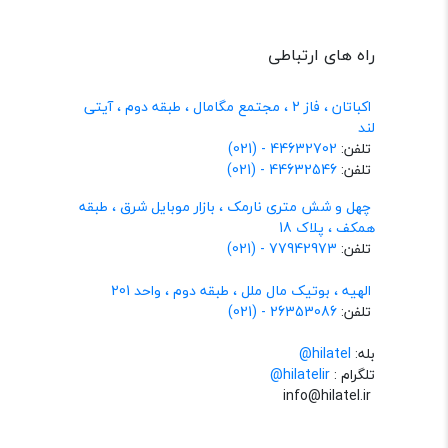
راه های ارتباطی
اکباتان ، فاز 2 ، مجتمع مگامال ، طبقه دوم ، آیتی
لند
تلفن:
44632702 - (021)
تلفن:
44632546 - (021)
چهل و شش متری نارمک ، بازار موبایل شرق ، طبقه
همکف ، پلاک 18
تلفن:
77942973 - (021)
الهیه ، بوتیک مال ملل ، طبقه دوم ، واحد 201
تلفن:
26353086 - (021)
بله:
hilatel@
تلگرام :
@hilatelir
info@hilatel.ir