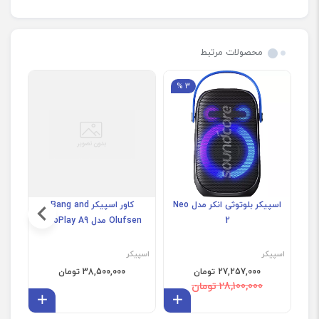
محصولات مرتبط
3 %
اسپیکر بلوتوثی انکر مدل Neo
کاور اسپیکر Bang and
پک
2
Olufsen مدل BeoPlay A9
اسپیکر
اسپیکر
اسپی
27,257,000 تومان
38,500,000 تومان
28,100,000 تومان
افزودن به سبد
افزودن 