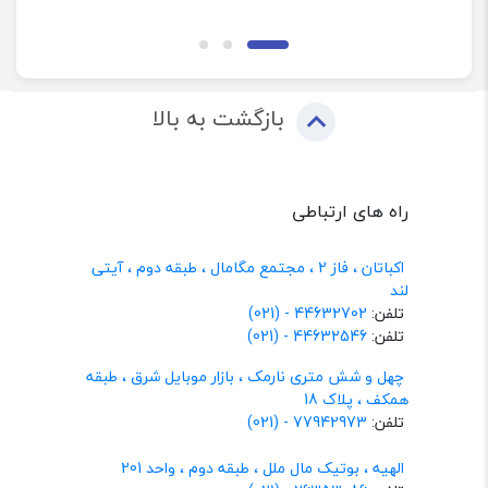
بازگشت به بالا
راه های ارتباطی
اکباتان ، فاز 2 ، مجتمع مگامال ، طبقه دوم ، آیتی
لند
تلفن:
44632702 - (021)
تلفن:
44632546 - (021)
چهل و شش متری نارمک ، بازار موبایل شرق ، طبقه
همکف ، پلاک 18
تلفن:
77942973 - (021)
الهیه ، بوتیک مال ملل ، طبقه دوم ، واحد 201