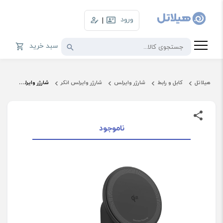
ورود
|
سبد خرید
هیلاتل
کابل و رابط
شارژر وایرلس
شارژر وایرلس انکر
شارژر وایرلس 15 وات مگ سیف انکر مدل A25M7
ناموجود