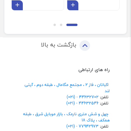
افزودن به سبد
افزودن 
بازگشت به بالا
راه های ارتباطی
اکباتان ، فاز 2 ، مجتمع مگامال ، طبقه دوم ، آیتی
لند
تلفن:
44632702 - (021)
تلفن:
44632546 - (021)
چهل و شش متری نارمک ، بازار موبایل شرق ، طبقه
همکف ، پلاک 18
تلفن:
77942973 - (021)