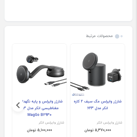
محصولات مرتبط
شارژر وایرلس مگ سیف 2 کاره
شارژر وایرلس و پایه نگهدارنده
انکر مدل 623
مغناطیسی انکر مدل 613
MagGo B2930
شارژر وایرلس انکر
شارژر وایرلس انکر
شارژر
5,370,000 تومان
5,100,000 تومان