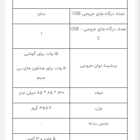
تعداد درگاه های خروجی USB
ندارد
تعداد درگاه های خروجی USB –
1
C
15 وات برای گوشی
بیشینه توان خروجی
5 وات برای هدفون های بی
سیم
ابعاد
130 * 85 * 85 میلی متر
وزن
358.6 گرم
جنس بدنه
-
5 ولت و 3 آمپر