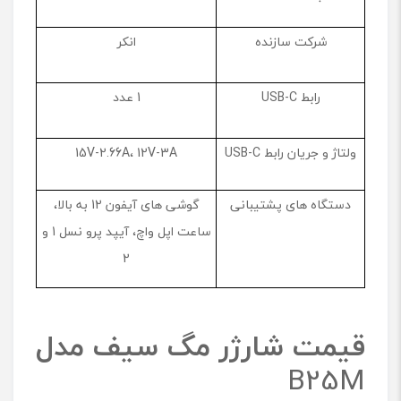
شرکت سازنده
انکر
رابط USB-C
1 عدد
ولتاژ و جریان رابط USB-C
15V-2.66A، 12V-3A
دستگاه های پشتیبانی
گوشی های آیفون 12 به بالا،
ساعت اپل واچ، آیپد پرو نسل 1 و
2
قیمت شارژر مگ سیف مدل
B25M