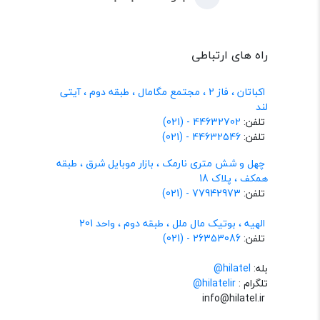
راه های ارتباطی
اکباتان ، فاز 2 ، مجتمع مگامال ، طبقه دوم ، آیتی
لند
تلفن:
44632702 - (021)
تلفن:
44632546 - (021)
چهل و شش متری نارمک ، بازار موبایل شرق ، طبقه
همکف ، پلاک 18
تلفن:
77942973 - (021)
الهیه ، بوتیک مال ملل ، طبقه دوم ، واحد 201
تلفن:
26353086 - (021)
بله:
hilatel@
تلگرام :
@hilatelir
info@hilatel.ir