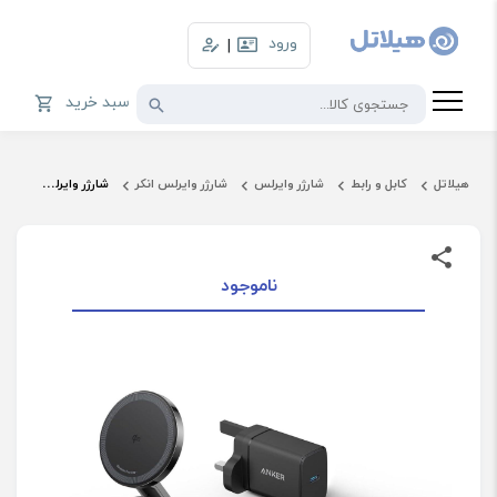
ورود
|
سبد خرید
هیلاتل
کابل و رابط
شارژر وایرلس
شارژر وایرلس انکر
شارژر وایرلس مگ سیف 3 کاره انکر مدل B25M
ناموجود