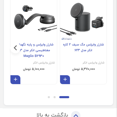
شارژر وایرلس مگ سیف 2 کاره
شارژر وایرلس و پایه نگهدارنده
انکر مدل 623
مغناطیسی انکر مدل 613
MagGo B2930
شارژر وایرلس انکر
شارژر وایرلس انکر
شارژر
5,370,000 تومان
5,100,000 تومان
افزودن به سبد
افزودن 
بازگشت به بالا