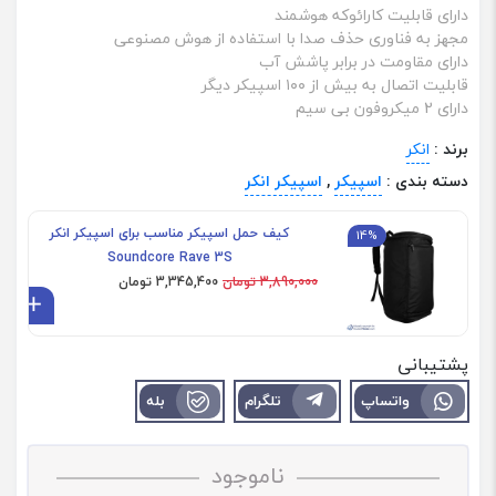
دارای قابلیت کارائوکه هوشمند
مجهز به فناوری حذف صدا با استفاده از هوش مصنوعی
دارای مقاومت در برابر پاشش آب
قابلیت اتصال به بیش از ۱۰۰ اسپیکر دیگر
دارای 2 میکروفون بی سیم
برند :
انکر
دسته بندی :
اسپیکر
,
اسپیکر انکر
کیف حمل اسپیکر مناسب برای اسپیکر انکر
14%
Soundcore Rave 3S
3,890,000 تومان
3,345,400 تومان
اف
پشتیبانی
واتساپ
تلگرام
بله
ناموجود