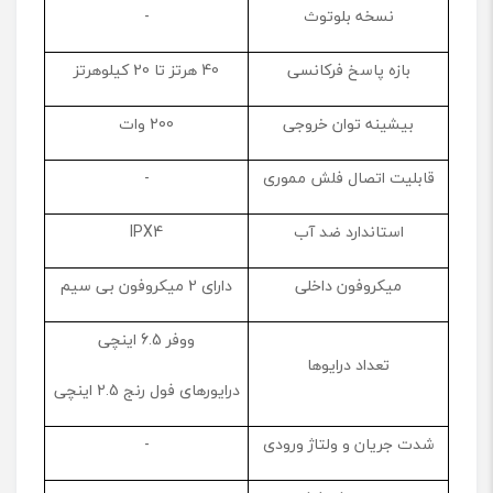
نسخه بلوتوث
-
بازه پاسخ فرکانسی
40 هرتز تا 20 کیلوهرتز
بیشینه توان خروجی
200 وات
قابلیت اتصال فلش مموری
-
استاندارد ضد آب
IPX4
میکروفون داخلی
دارای 2 میکروفون بی سیم
ووفر 6.5 اینچی
تعداد درایوها
درایورهای فول رنج 2.5 اینچی
شدت جریان و ولتاژ ورودی
-