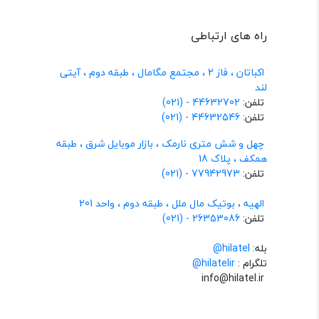
راه های ارتباطی
اکباتان ، فاز 2 ، مجتمع مگامال ، طبقه دوم ، آیتی
لند
تلفن:
44632702 - (021)
تلفن:
44632546 - (021)
چهل و شش متری نارمک ، بازار موبایل شرق ، طبقه
همکف ، پلاک 18
تلفن:
77942973 - (021)
الهیه ، بوتیک مال ملل ، طبقه دوم ، واحد 201
تلفن:
26353086 - (021)
بله:
hilatel@
تلگرام :
@hilatelir
info@hilatel.ir